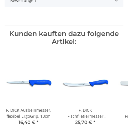
Bewertungen
Kunden kauften dazu folgende
Artikel:
F. DICK Ausbeinmesser,
F. DICK
flexibel ErgoGrip, 13cm
Fischfiletiermesser
F
ErgoGrip, 21cm
P
16,40 €
*
25,70 €
*