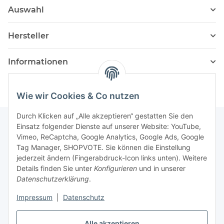
Auswahl
Hersteller
Informationen
Wie wir Cookies & Co nutzen
Durch Klicken auf „Alle akzeptieren“ gestatten Sie den
Einsatz folgender Dienste auf unserer Website: YouTube,
Vimeo, ReCaptcha, Google Analytics, Google Ads, Google
Newsletter Abonnieren
Tag Manager, SHOPVOTE. Sie können die Einstellung
jederzeit ändern (Fingerabdruck-Icon links unten). Weitere
Bitte senden Sie mir entsprechend Ihrer
Details finden Sie unter
Konfigurieren
und in unserer
Datenschutzerklärung
regelmäßig und jederzeit widerruflich
Datenschutzerklärung
.
Informationen zu Ihrem Produktsortiment per E-Mail zu.
Impressum
|
Datenschutz
Abonnieren
Alle akzeptieren