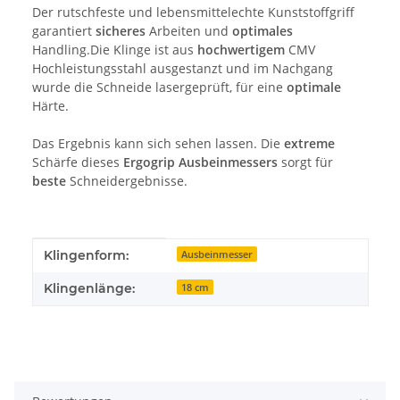
Der rutschfeste und lebensmittelechte Kunststoffgriff
garantiert
sicheres
Arbeiten und
optimales
Handling.Die Klinge ist aus
hochwertigem
CMV
Hochleistungsstahl ausgestanzt und im Nachgang
wurde die Schneide lasergeprüft, für eine
optimale
Härte.
Das Ergebnis kann sich sehen lassen. Die
extreme
Schärfe dieses
Ergogrip Ausbeinmessers
sorgt für
beste
Schneidergebnisse.
Produkteigenschaft
Wert
Klingenform:
Ausbeinmesser
Klingenlänge:
18 cm