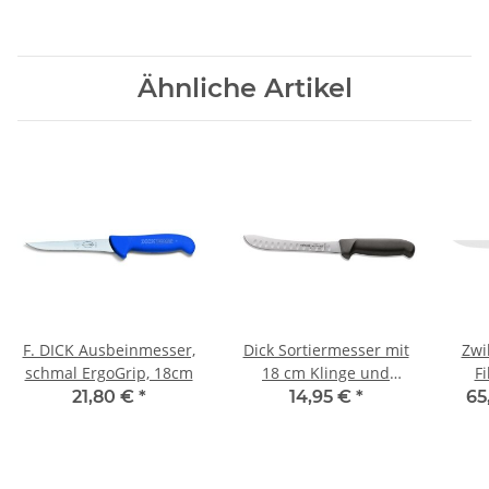
Ähnliche Artikel
F. DICK Ausbeinmesser,
Dick Sortiermesser mit
Zwi
schmal ErgoGrip, 18cm
18 cm Klinge und
F
Kullenschliff
21,80 €
*
14,95 €
*
65