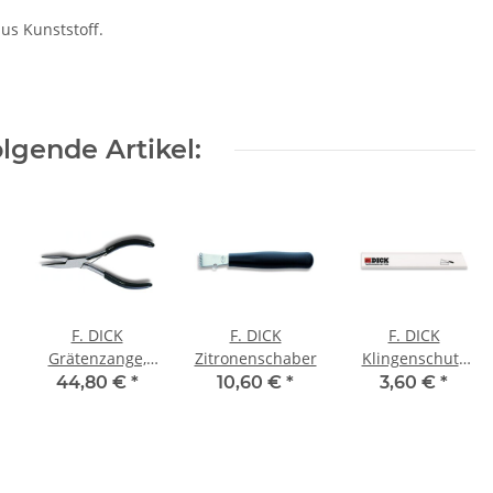
us Kunststoff.
lgende Artikel:
F. DICK
F. DICK
F. DICK
Grätenzange,
Zitronenschaber
Klingenschutz
rostfrei, 15 cm
bis Klingenlänge
44,80 €
*
10,60 €
*
3,60 €
*
16 cm