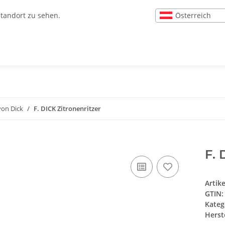
Österreich
Standort zu sehen.
von Dick
F. DICK Zitronenritzer
F. 
Artik
GTIN:
Kateg
Herste