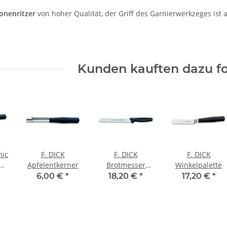
ronenritzer
von hoher Qualität, der Griff des Garnierwerkzeges ist a
Kunden kauften dazu fo
mic
F. DICK
F. DICK
F. DICK
e
Apfelentkerner
Brotmesser
Winkelpalette
in
ProDynamic,
6,00 €
*
18,20 €
*
17,20 €
*
18cm