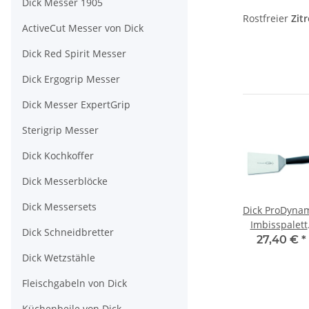
Dick Messer 1905
Rostfreier
Zit
ActiveCut Messer von Dick
Dick Red Spirit Messer
Dick Ergogrip Messer
Dick Messer ExpertGrip
Sterigrip Messer
Dick Kochkoffer
Dick Messerblöcke
Dick Messersets
Dick ProDyna
Imbisspalett
Dick Schneidbretter
12cm, C+C-Sk
27,40 €
*
Dick Wetzstähle
Fleischgabeln von Dick
Küchenbeile von Dick