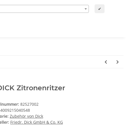
✔
DICK Zitronenritzer
elnummer:
82527002
4009215040548
orie:
Zubehör von Dick
ller:
Friedr. Dick GmbH & Co. KG