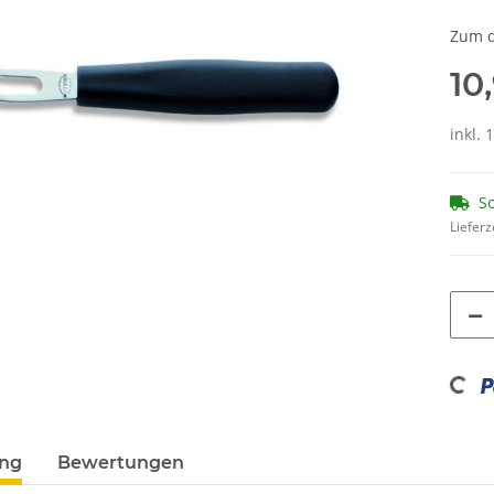
Zum d
10
inkl. 
So
Lieferz
Loadin
ung
Bewertungen