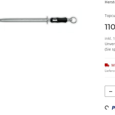
Herste
Topcu
11
inkl.
Unver
(Sie 
M
Lieferz
Loadi