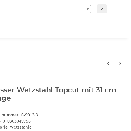
✔
sser Wetzstahl Topcut mit 31 cm
nge
elnummer:
G-9913 31
4010303049756
orie:
Wetzstähle