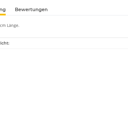
ung
Bewertungen
 cm Länge.
enschaft
icht: