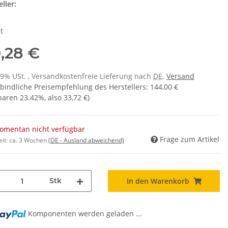
ller:
t
0,28 €
 19% USt. , Versandkostenfreie Lieferung nach
DE
.
Versand
bindliche Preisempfehlung des Herstellers
:
144,00 €
sparen
23.42%
, also
33,72 €
)
omentan nicht verfügbar
Frage zum Artikel
eit:
ca. 3 Wochen
(DE - Ausland abweichend)
Stk
In den Warenkorb
ng...
Komponenten werden geladen ...