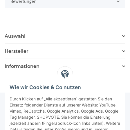
Bewertungen
Auswahl
Hersteller
Informationen
Wie wir Cookies & Co nutzen
Durch Klicken auf „Alle akzeptieren“ gestatten Sie den
Einsatz folgender Dienste auf unserer Website: YouTube,
Vimeo, ReCaptcha, Google Analytics, Google Ads, Google
Newsletter Abonnieren
Tag Manager, SHOPVOTE. Sie können die Einstellung
jederzeit ändern (Fingerabdruck-Icon links unten). Weitere
Bitte senden Sie mir entsprechend Ihrer
Details finden Sie unter
Konfigurieren
und in unserer