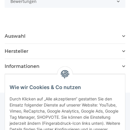
Bewertungen
Auswahl
Hersteller
Informationen
Wie wir Cookies & Co nutzen
Durch Klicken auf „Alle akzeptieren“ gestatten Sie den
Einsatz folgender Dienste auf unserer Website: YouTube,
Vimeo, ReCaptcha, Google Analytics, Google Ads, Google
Newsletter Abonnieren
Tag Manager, SHOPVOTE. Sie können die Einstellung
jederzeit ändern (Fingerabdruck-Icon links unten). Weitere
Bitte senden Sie mir entsprechend Ihrer
Details finden Sie unter
Konfigurieren
und in unserer