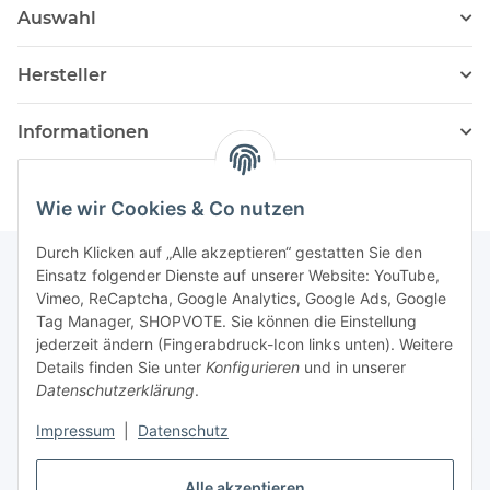
Auswahl
Hersteller
Informationen
Wie wir Cookies & Co nutzen
Durch Klicken auf „Alle akzeptieren“ gestatten Sie den
Einsatz folgender Dienste auf unserer Website: YouTube,
Vimeo, ReCaptcha, Google Analytics, Google Ads, Google
Newsletter Abonnieren
Tag Manager, SHOPVOTE. Sie können die Einstellung
jederzeit ändern (Fingerabdruck-Icon links unten). Weitere
Bitte senden Sie mir entsprechend Ihrer
Details finden Sie unter
Konfigurieren
und in unserer
Datenschutzerklärung
regelmäßig und jederzeit widerruflich
Datenschutzerklärung
.
Informationen zu Ihrem Produktsortiment per E-Mail zu.
Impressum
|
Datenschutz
Abonnieren
Alle akzeptieren