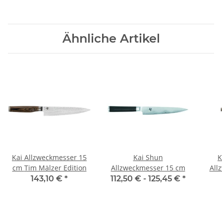
Ähnliche Artikel
Kai Allzweckmesser 15
Kai Shun
K
cm Tim Mälzer Edition
Allzweckmesser 15 cm
All
T
143,10 €
*
112,50 € -
125,45 €
*