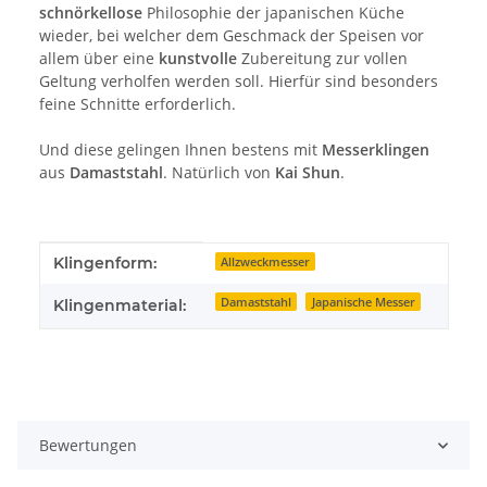
schnörkellose
Philosophie der japanischen Küche
wieder, bei welcher dem Geschmack der Speisen vor
allem über eine
kunstvolle
Zubereitung zur vollen
Geltung verholfen werden soll. Hierfür sind besonders
feine Schnitte erforderlich.
Und diese gelingen Ihnen bestens mit
Messerklingen
aus
Damaststahl
. Natürlich von
Kai Shun
.
Produkteigenschaft
Wert
Klingenform:
Allzweckmesser
Damaststahl
Japanische Messer
Klingenmaterial:
Bewertungen