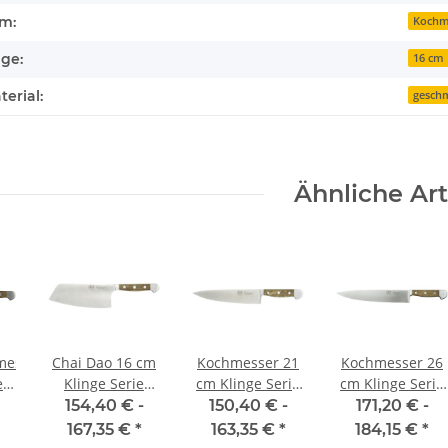
rm:
Kochm
ge:
16 cm
erial:
gesch
Ähnliche Art
messer
Chai Dao 16 cm
Kochmesser 21
Kochmesser 26
e
Klinge Serie
cm Klinge Serie
cm Klinge Serie
Alpha Fasseiche
Alpha Faßeiche
Alpha Faßeiche
154,40 € -
150,40 € -
171,20 € -
n
von Güde
von Güde
von Güde
167,35 €
*
163,35 €
*
184,15 €
*