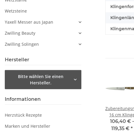
Klingenfo
Wetzsteine
Klingenlän
Yaxell Messer aus Japan
Klingenmat
Zwilling Beauty
Zwilling Solingen
Hersteller
Bitte wählen Sie einen
Hersteller.
Informationen
r 16
ALPHA mit
Kochmesser von
Zubereitungs
Serie
Faßeichenholzgriffen
Karl Güde
16 cm Kling
Herzstück Rezepte
Güde
Brotmesser
Klingenlänge 26
Serie Alpha
 -
131,20 € -
156,80 € -
106,40 € -
Marken und Hersteller
cm
Fasseiche vo
€
*
144,15 €
*
169,75 €
*
119,35 €
*
Güde