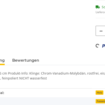
So
Lieferz
Loading...
ung
Bewertungen
 cm Produkt-Info: Klinge: Chrom-Vanadium-Molybdän, rostfrei, eisg
, feinpoliert NICHT wasserfest
enschaft
al:
Holz
Fassei