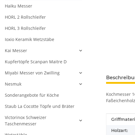
Haiku Messer
HORL 2 Rollschleifer
HORL 3 Rollschleifer
Ioxio Keramik Wetzstäbe
Kai Messer
Kupfertöpfe Scanpan Maitre D
Miyabi Messer von Zwilling
Beschreib
Nesmuk
Kochmesser 16
Sonderangebote für Köche
Faßeichenholz
Staub La Cocotte Töpfe und Bräter
Victorinox Schweizer
Produkteig
Wert
Griffmateri
Taschenmesser
Holzart:
Wetzstähle