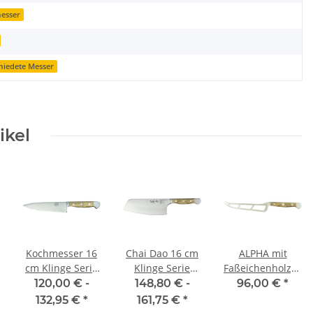
esser
miedete Messer
ikel
Kochmesser 16
Chai Dao 16 cm
ALPHA mit
cm Klinge Serie
Klinge Serie
Faßeichenholzgriff
Alpha Olive von
Alpha Olive von
Käsemesser
120,00 € -
148,80 € -
96,00 €
*
Güde
Güde
132,95 €
*
161,75 €
*