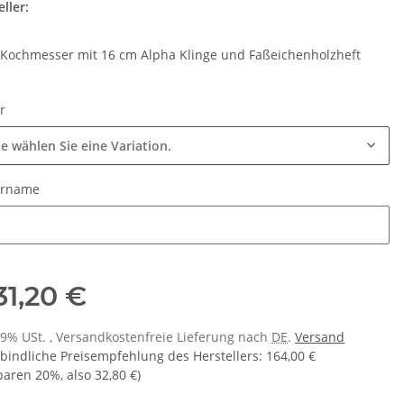
ller:
Kochmesser mit 16 cm Alpha Klinge und Faßeichenholzheft
ur
te wählen Sie eine Variation.
urname
urname
31,20 €
 19% USt. , Versandkostenfreie Lieferung nach
DE
.
Versand
bindliche Preisempfehlung des Herstellers
:
164,00 €
sparen
20%
, also
32,80 €
)