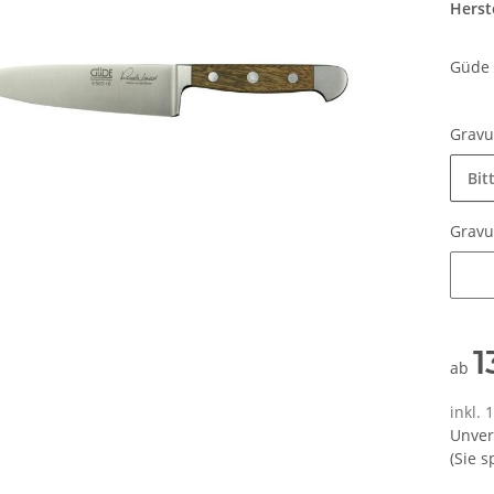
Herste
Güde 
Grav
Bit
Grav
Grav
1
ab
inkl.
Unver
(Sie 