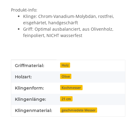
Produkt-Info:
Klinge: Chrom-Vanadium-Molybdän, rostfrei,
eisgehärtet, handgeschärft
Griff: Optimal ausbalanciert, aus Olivenholz,
feinpoliert, NICHT wasserfest
Produkteigenschaft
Wert
Griffmaterial:
Holz
Holzart:
Olive
Klingenform:
Kochmesser
Klingenlänge:
21 cm
Klingenmaterial:
geschmiedete Messer