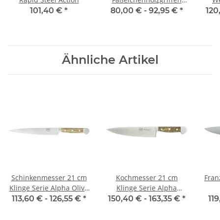
Spickmesser
Klin
101,40 €
*
80,00 € -
92,95 €
*
120
Ähnliche Artikel
Schinkenmesser 21 cm
Kochmesser 21 cm
Fran
Klinge Serie Alpha Olive
Klinge Serie Alpha
von Güde
Faßeiche von Güde
113,60 € -
126,55 €
*
150,40 € -
163,35 €
*
119