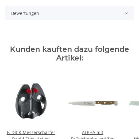
Bewertungen
Kunden kauften dazu folgende
Artikel:
F. DICK Messerschärfer
ALPHA mit
Rapid Steel Action
Faßeichenholzgriffen
We