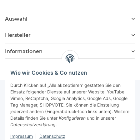
Auswahl
Hersteller
Informationen
Wie wir Cookies & Co nutzen
Durch Klicken auf „Alle akzeptieren“ gestatten Sie den
Einsatz folgender Dienste auf unserer Website: YouTube,
Vimeo, ReCaptcha, Google Analytics, Google Ads, Google
Newsletter Abonnieren
Tag Manager, SHOPVOTE. Sie können die Einstellung
jederzeit ändern (Fingerabdruck-Icon links unten). Weitere
Bitte senden Sie mir entsprechend Ihrer
Details finden Sie unter
Konfigurieren
und in unserer
Datenschutzerklärung
regelmäßig und jederzeit widerruflich
Datenschutzerklärung
.
Informationen zu Ihrem Produktsortiment per E-Mail zu.
Impressum
|
Datenschutz