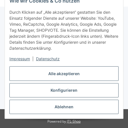
Wie wir Cookies & Co nutzen
Durch Klicken auf „Alle akzeptieren“ gestatten Sie den
Einsatz folgender Dienste auf unserer Website: YouTube,
Vimeo, ReCaptcha, Google Analytics, Google Ads, Google
Newsletter Abonnieren
Tag Manager, SHOPVOTE. Sie können die Einstellung
jederzeit ändern (Fingerabdruck-Icon links unten). Weitere
Bitte senden Sie mir entsprechend Ihrer
Details finden Sie unter
Konfigurieren
und in unserer
Datenschutzerklärung
regelmäßig und jederzeit widerruflich
Datenschutzerklärung
.
Informationen zu Ihrem Produktsortiment per E-Mail zu.
Impressum
|
Datenschutz
Abonnieren
Alle akzeptieren
Newsletter Abonnieren
Konfigurieren
Vertrag widerrufen
* Alle Preise inkl. gesetzlicher USt., zzgl.
Versand
Ablehnen
© Matthias Herlitzius
Powered by
JTL-Shop