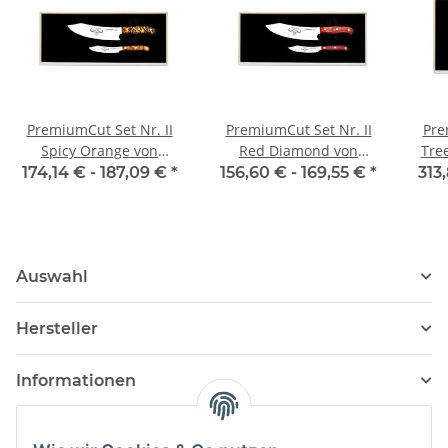
PremiumCut Set Nr. II
PremiumCut Set Nr. II
Pre
Spicy Orange von
Red Diamond von
Tree
Giesser
Giesser
174,14 € -
187,09 €
*
156,60 € -
169,55 €
*
313
Auswahl
Hersteller
Informationen