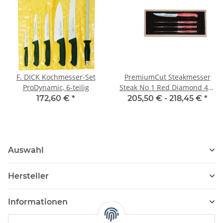
F. DICK Kochmesser-Set
PremiumCut Steakmesser
ProDynamic, 6-teilig
Steak No 1 Red Diamond 4er
Set von Giesser
172,60 €
*
205,50 € -
218,45 €
*
Auswahl
Hersteller
Informationen