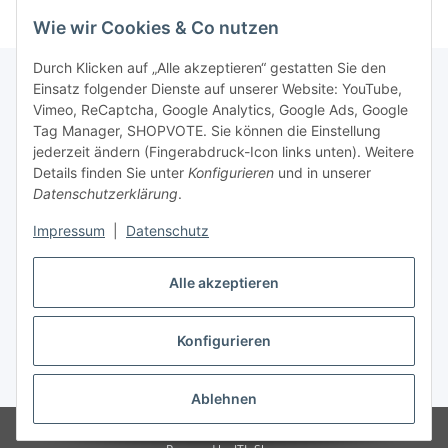
Wie wir Cookies & Co nutzen
Durch Klicken auf „Alle akzeptieren“ gestatten Sie den
Einsatz folgender Dienste auf unserer Website: YouTube,
Vimeo, ReCaptcha, Google Analytics, Google Ads, Google
Newsletter Abonnieren
Tag Manager, SHOPVOTE. Sie können die Einstellung
jederzeit ändern (Fingerabdruck-Icon links unten). Weitere
Bitte senden Sie mir entsprechend Ihrer
Details finden Sie unter
Konfigurieren
und in unserer
Datenschutzerklärung
regelmäßig und jederzeit widerruflich
Datenschutzerklärung
.
Informationen zu Ihrem Produktsortiment per E-Mail zu.
Impressum
|
Datenschutz
Abonnieren
Alle akzeptieren
Newsletter Abonnieren
Konfigurieren
Vertrag widerrufen
* Alle Preise inkl. gesetzlicher USt., zzgl.
Versand
Ablehnen
© Matthias Herlitzius