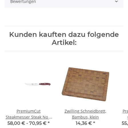
Bewertungen
Kunden kauften dazu folgende
Artikel:
PremiumCut
Zwilling Schneidbrett,
Pr
Steakmesser Steak No 1
Bambus, klein
Red Diamond von
Di
58,00 € -
70,95 €
*
14,36 €
*
55