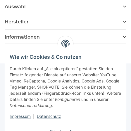
Auswahl
Hersteller
Informationen
Wie wir Cookies & Co nutzen
Durch Klicken auf „Alle akzeptieren“ gestatten Sie den
Einsatz folgender Dienste auf unserer Website: YouTube,
Vimeo, ReCaptcha, Google Analytics, Google Ads, Google
Newsletter Abonnieren
Tag Manager, SHOPVOTE. Sie können die Einstellung
jederzeit ändern (Fingerabdruck-Icon links unten). Weitere
Bitte senden Sie mir entsprechend Ihrer
Details finden Sie unter
Konfigurieren
und in unserer
Datenschutzerklärung
regelmäßig und jederzeit widerruflich
Datenschutzerklärung
.
Informationen zu Ihrem Produktsortiment per E-Mail zu.
Impressum
|
Datenschutz
Abonnieren