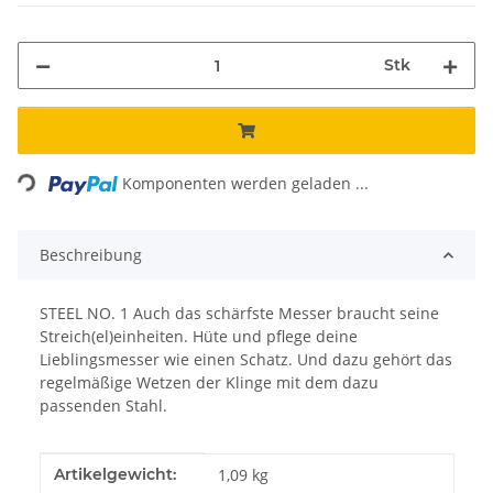
Stk
ading...
Komponenten werden geladen ...
Beschreibung
STEEL NO. 1 Auch das schärfste Messer braucht seine
Streich(el)einheiten. Hüte und pflege deine
Lieblingsmesser wie einen Schatz. Und dazu gehört das
regelmäßige Wetzen der Klinge mit dem dazu
passenden Stahl.
Produkteigenschaft
Wert
Artikelgewicht:
1,09
kg