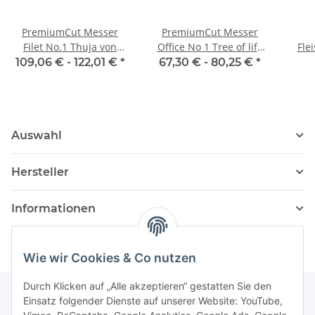
PremiumCut Messer
PremiumCut Messer
Filet No.1 Thuja von
Office No 1 Tree of life
Fle
Giesser
von Giesser
Tree
109,06 € -
122,01 €
*
67,30 € -
80,25 €
*
Auswahl
Hersteller
Informationen
Wie wir Cookies & Co nutzen
Durch Klicken auf „Alle akzeptieren“ gestatten Sie den
Einsatz folgender Dienste auf unserer Website: YouTube,