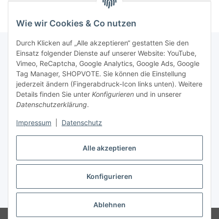
Wie wir Cookies & Co nutzen
Durch Klicken auf „Alle akzeptieren“ gestatten Sie den
Einsatz folgender Dienste auf unserer Website: YouTube,
Vimeo, ReCaptcha, Google Analytics, Google Ads, Google
Newsletter Abonnieren
Tag Manager, SHOPVOTE. Sie können die Einstellung
jederzeit ändern (Fingerabdruck-Icon links unten). Weitere
Bitte senden Sie mir entsprechend Ihrer
Details finden Sie unter
Konfigurieren
und in unserer
Datenschutzerklärung
regelmäßig und jederzeit widerruflich
Datenschutzerklärung
.
Informationen zu Ihrem Produktsortiment per E-Mail zu.
Impressum
|
Datenschutz
Abonnieren
Alle akzeptieren
Newsletter Abonnieren
Konfigurieren
Vertrag widerrufen
* Alle Preise inkl. gesetzlicher USt., zzgl.
Versand
Ablehnen