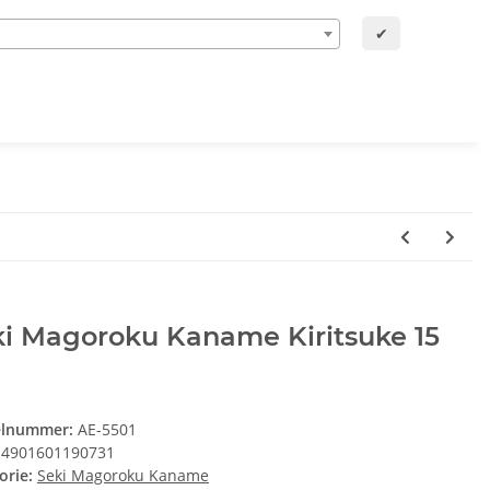
✔
ki Magoroku Kaname Kiritsuke 15
elnummer:
AE-5501
4901601190731
orie:
Seki Magoroku Kaname