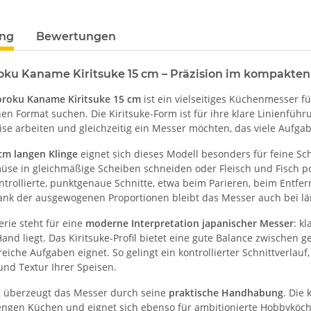
ung
Bewertungen
oku Kaname Kiritsuke 15 cm – Präzision im kompakte
oroku Kaname Kiritsuke 15 cm
ist ein vielseitiges Küchenmesser fü
hen Format suchen. Die Kiritsuke-Form ist für ihre klare Linienführ
ise arbeiten und gleichzeitig ein Messer möchten, das viele Aufga
cm langen Klinge
eignet sich dieses Modell besonders für feine Sc
se in gleichmäßige Scheiben schneiden oder Fleisch und Fisch por
ontrollierte, punktgenaue Schnitte, etwa beim Parieren, beim Entf
nk der ausgewogenen Proportionen bleibt das Messer auch bei l
rie steht für eine
moderne Interpretation japanischer Messer
: k
Hand liegt. Das Kiritsuke-Profil bietet eine gute Balance zwischen 
lreiche Aufgaben eignet. So gelingt ein kontrollierter Schnittverlau
und Textur Ihrer Speisen.
g überzeugt das Messer durch seine
praktische Handhabung
. Die
 engen Küchen und eignet sich ebenso für ambitionierte Hobbyköche