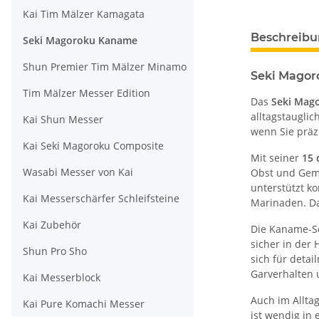
Kai Tim Mälzer Kamagata
Beschreib
Seki Magoroku Kaname
Shun Premier Tim Mälzer Minamo
Seki Magor
Tim Mälzer Messer Edition
Das
Seki Mag
alltagstauglic
Kai Shun Messer
wenn Sie präz
Kai Seki Magoroku Composite
Mit seiner
15 
Wasabi Messer von Kai
Obst und Gemü
unterstützt k
Kai Messerschärfer Schleifsteine
Marinaden. Da
Kai Zubehör
Die Kaname-Se
sicher in der 
Shun Pro Sho
sich für detai
Garverhalten 
Kai Messerblock
Auch im Allta
Kai Pure Komachi Messer
ist wendig in