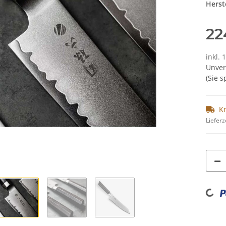
Herste
22
inkl.
Unver
(Sie 
K
Lieferz
Loading...