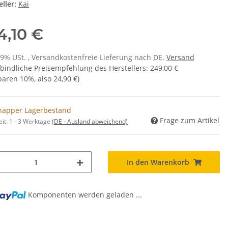
ller:
Kai
4,10 €
 19% USt. , Versandkostenfreie Lieferung nach
DE
.
Versand
bindliche Preisempfehlung des Herstellers
:
249,00 €
sparen
10%
, also
24,90 €
)
napper Lagerbestand
Frage zum Artikel
eit:
1 - 3 Werktage
(DE - Ausland abweichend)
In den Warenkorb
Komponenten werden geladen ...