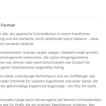
n Format
r alle, die japanische Schneidkultur in einem handlichen,
ung und die markante, leicht abfallende Spitze bekannt – ideal,
ben souverän abdeckt.
hneidarbeiten: Kräuter sauber wiegen, Zwiebeln exakt würfeln,
tionsgerecht vorbereiten. Die spitze Klingengeometrie
ernen von Sehnen oder beim Einschneiden von Zutaten für
ängeren Arbeitsphasen angenehm führig.
lare Optik, zuverlässige Performance und ein Griffdesign, das
gerader Schneide für saubere Zugschnitte und einer Spitze, die
f, der gleichmäßige Ergebnisse begünstigt – ein Plus für Optik,
 kompakte Länge passt hervorragend auf kleinere Schneidbretter,
 wie für Profis, die ein präzises Zweitmesser schätzen. Wer