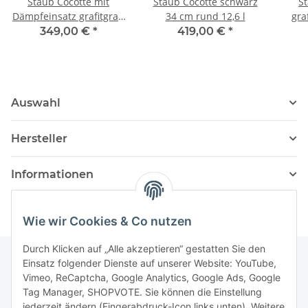
Staub Cocotte mit
Staub Cocotte schwarz
S
Dämpfeinsatz grafitgrau
34 cm rund 12,6 l
gra
26 cm rund 5,2 l
349,00 €
*
419,00 €
*
Auswahl
Hersteller
Informationen
Wie wir Cookies & Co nutzen
Durch Klicken auf „Alle akzeptieren“ gestatten Sie den
Einsatz folgender Dienste auf unserer Website: YouTube,
Vimeo, ReCaptcha, Google Analytics, Google Ads, Google
Newsletter Abonnieren
Tag Manager, SHOPVOTE. Sie können die Einstellung
jederzeit ändern (Fingerabdruck-Icon links unten). Weitere