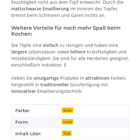
Feuchtigkeit nicht aus dem Topf entweicht. Durch die
mattschwarze Emaillierung
im Inneren des Topfes
brennt beim Schmoren und Garen nichts an.
Weitere Vorteile für noch mehr Spaß beim
Kochen:
Die Töpfe sind
einfach
zu reinigen und haben eine
längere
Lebensdauer sowie
höhere
Kratzfestigkeit und
Hitzebeständigkeit. Sie sind für alle Herdarten geeignet,
einschließlich Induktion. E
rleben Sie
einzigartige
Produkte in
attraktiven
Farben,
hergestellt in
traditioneller
Gussfertigung mit
innovativer
Emaillierungstechnik.
Produkteigenschaft
Wert
Farbe:
Grau
Form:
rund
Inhalt Liter:
12,6