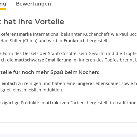
ung
Bewertungen
 hat ihre Vorteile
e
Referenzmarke
international bekannter Küchenchefs wie Paul Bocu
efan Stiller (China) und wird in
Frankreich
hergestellt.
e
Form des Deckels der Staub Cocotte, sein Gewicht und die Tropfe
rch die
mattschwarze Emaillierung
im Inneren des Topfes brennt 
rteile für noch mehr Spaß beim Kochen:
d
einfach
zu reinigen und haben eine
längere
Lebensdauer sowie
h
gnet, einschließlich Induktion.
nzigartige
Produkte in
attraktiven
Farben, hergestellt in
traditione
enschaft