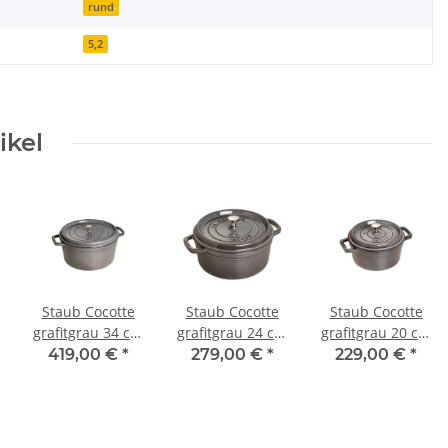
rund
5,2
ikel
Staub Cocotte
Staub Cocotte
Staub Cocotte
grafitgrau 34 cm
grafitgrau 24 cm
grafitgrau 20 cm
rund 12,6 l
rund 3,8 l
rund 2,2 l
419,00 €
*
279,00 €
*
229,00 €
*