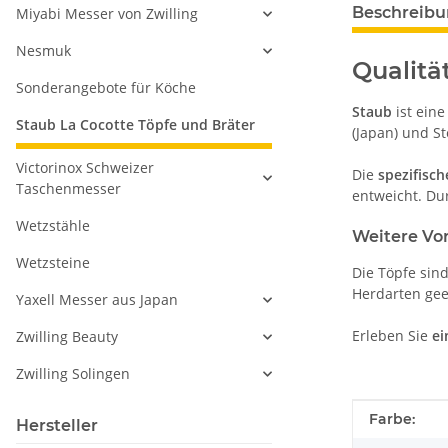
Beschreib
Miyabi Messer von Zwilling
Nesmuk
Qualität
Sonderangebote für Köche
Staub
ist ein
Staub La Cocotte Töpfe und Bräter
(Japan) und St
Victorinox Schweizer
Die
spezifisch
Taschenmesser
entweicht. Du
Wetzstähle
Weitere Vo
Wetzsteine
Die Töpfe sin
Herdarten geei
Yaxell Messer aus Japan
Erleben Sie
ei
Zwilling Beauty
Zwilling Solingen
Produkteig
Wert
Farbe:
Hersteller