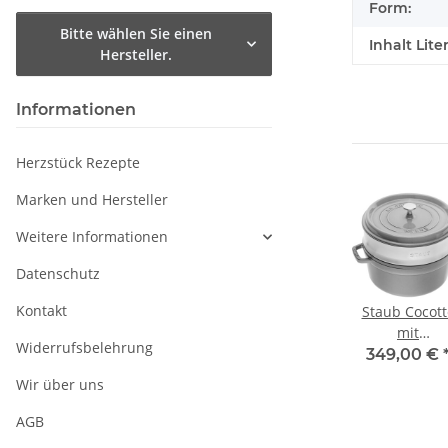
Form:
Bitte wählen Sie einen
Inhalt Liter
Hersteller.
Informationen
Herzstück Rezepte
Marken und Hersteller
Weitere Informationen
Datenschutz
Kontakt
otte
Staub Cocotte
Staub Cocotte
Staub Cocott
30 cm
grenadine 26
basilikumgrün
mit
Widerrufsbelehrung
 l
cm rund 5,2 l
26 cm rund 5,2 l
Dämpfeinsat
 €
*
339,00 €
*
339,00 €
*
349,00 €
grafitgrau 26
Wir über uns
rund 5,2 l
AGB