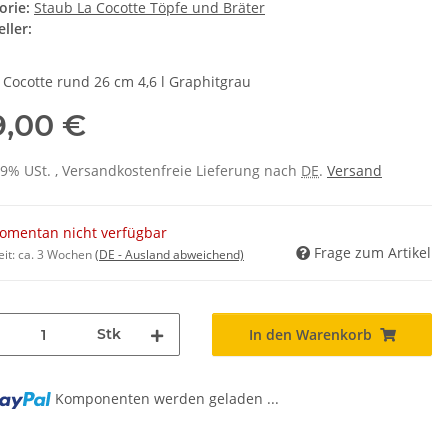
orie:
Staub La Cocotte Töpfe und Bräter
ller:
 Cocotte rund 26 cm 4,6 l Graphitgrau
9,00 €
 19% USt. , Versandkostenfreie Lieferung nach
DE
.
Versand
omentan nicht verfügbar
Frage zum Artikel
eit:
ca. 3 Wochen
(DE - Ausland abweichend)
Stk
In den Warenkorb
Komponenten werden geladen ...