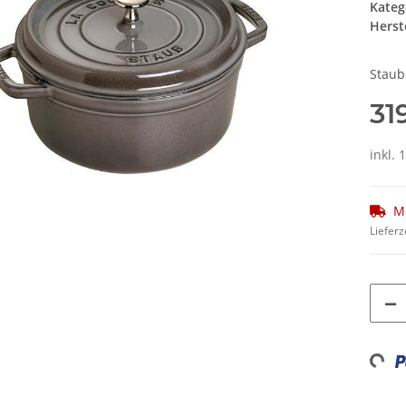
Kateg
Herste
Staub
31
inkl.
M
Lieferz
Loading...