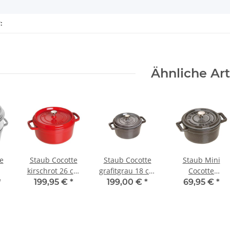
:
Ähnliche Art
e
Staub Cocotte
Staub Cocotte
Staub Mini
kirschrot 26 cm
grafitgrau 18 cm
Cocotte
z
rund 5,2 l
rund 1,7 l
grafitgrau 10 cm
*
199,95 €
*
199,00 €
*
69,95 €
*
 cm
rund 0,25 l