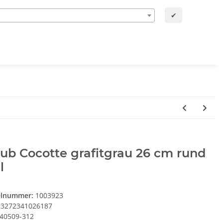
✔
ub Cocotte grafitgrau 26 cm rund
l
elnummer:
1003923
3272341026187
40509-312