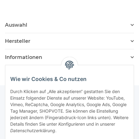
Auswahl
Hersteller
Informationen
Wie wir Cookies & Co nutzen
Durch Klicken auf „Alle akzeptieren“ gestatten Sie den
Einsatz folgender Dienste auf unserer Website: YouTube,
Vimeo, ReCaptcha, Google Analytics, Google Ads, Google
Newsletter Abonnieren
Tag Manager, SHOPVOTE. Sie können die Einstellung
jederzeit ändern (Fingerabdruck-Icon links unten). Weitere
Bitte senden Sie mir entsprechend Ihrer
Details finden Sie unter
Konfigurieren
und in unserer
Datenschutzerklärung
regelmäßig und jederzeit widerruflich
Datenschutzerklärung
.
Informationen zu Ihrem Produktsortiment per E-Mail zu.