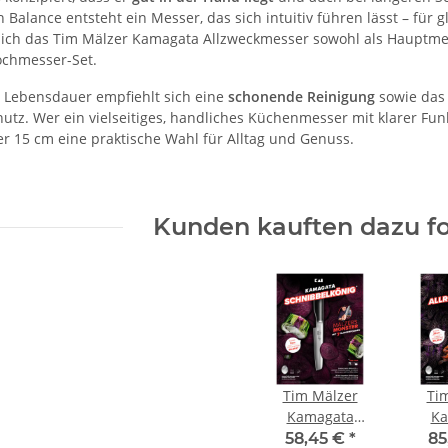
alance entsteht ein Messer, das sich intuitiv führen lässt – für g
sich das Tim Mälzer Kamagata Allzweckmesser sowohl als Hauptmes
ochmesser-Set.
e Lebensdauer empfiehlt sich eine
schonende Reinigung
sowie das 
utz. Wer ein vielseitiges, handliches Küchenmesser mit klarer Funk
r 15 cm eine praktische Wahl für Alltag und Genuss.
Kunden kauften dazu fo
Tim Mälzer
Ti
Kamagata
Ka
Officemesser 9
Hybri
58,45 €
*
85