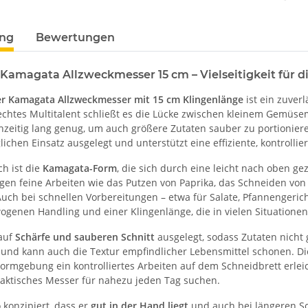
ung
Bewertungen
 Kamagata Allzweckmesser 15 cm – Vielseitigkeit für 
r Kamagata Allzweckmesser mit 15 cm Klingenlänge
ist ein zuverl
echtes Multitalent schließt es die Lücke zwischen kleinem Gemüs
ichzeitig lang genug, um auch größere Zutaten sauber zu portionie
glichen Einsatz ausgelegt und unterstützt eine effiziente, kontrollie
ch ist die
Kamagata-Form
, die sich durch eine leicht nach oben g
gen feine Arbeiten wie das Putzen von Paprika, das Schneiden von 
Auch bei schnellen Vorbereitungen – etwa für Salate, Pfannengeric
genen Handling und einer Klingenlänge, die in vielen Situationen g
 auf
Schärfe und sauberen Schnitt
ausgelegt, sodass Zutaten nicht 
 und kann auch die Textur empfindlicher Lebensmittel schonen. Die
ormgebung ein kontrolliertes Arbeiten auf dem Schneidbrett erlei
praktisches Messer für nahezu jeden Tag suchen.
o konzipiert, dass er
gut in der Hand liegt
und auch bei längeren Sc