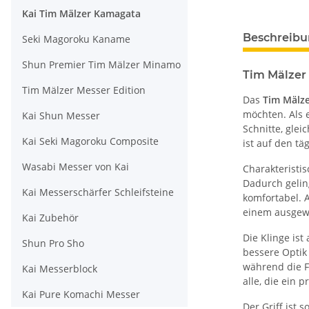
Kai Tim Mälzer Kamagata
Beschreib
Seki Magoroku Kaname
Shun Premier Tim Mälzer Minamo
Tim Mälzer
Tim Mälzer Messer Edition
Das
Tim Mälze
möchten. Als 
Kai Shun Messer
Schnitte, gle
Kai Seki Magoroku Composite
ist auf den tä
Wasabi Messer von Kai
Charakteristis
Dadurch gelin
Kai Messerschärfer Schleifsteine
komfortabel. 
einem ausgewo
Kai Zubehör
Die Klinge ist
Shun Pro Sho
bessere Optik
während die F
Kai Messerblock
alle, die ein 
Kai Pure Komachi Messer
Der Griff ist s