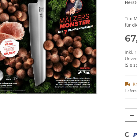
Herste
Tim M
für d
67
inkl. 
Unver
(Sie 
K
Lieferz
Loading