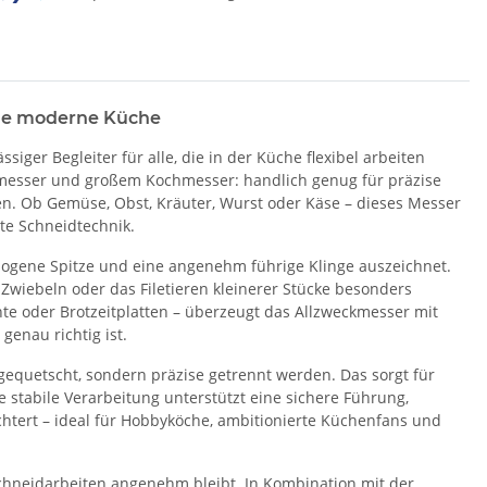
die moderne Küche
ässiger Begleiter für alle, die in der Küche flexibel arbeiten
emesser und großem Kochmesser: handlich genug für präzise
ren. Ob Gemüse, Obst, Kräuter, Wurst oder Käse – dieses Messer
rte Schneidtechnik.
ezogene Spitze und eine angenehm führige Klinge auszeichnet.
Zwiebeln oder das Filetieren kleinerer Stücke besonders
hte oder Brotzeitplatten – überzeugt das Allzweckmesser mit
enau richtig ist.
gequetscht, sondern präzise getrennt werden. Das sorgt für
 stabile Verarbeitung unterstützt eine sichere Führung,
chtert – ideal für Hobbyköche, ambitionierte Küchenfans und
hneidarbeiten angenehm bleibt. In Kombination mit der