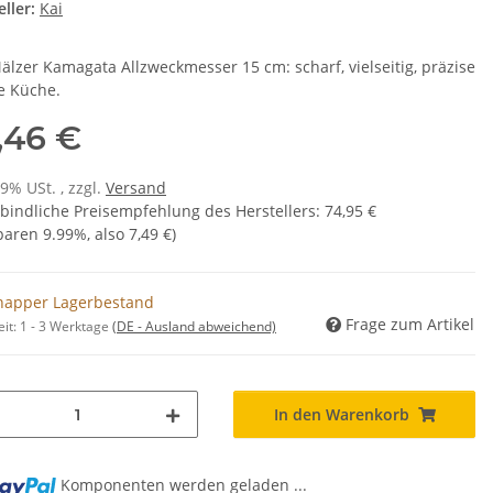
ller:
Kai
älzer Kamagata Allzweckmesser 15 cm: scharf, vielseitig, präzise
ie Küche.
,46 €
19% USt. , zzgl.
Versand
bindliche Preisempfehlung des Herstellers
:
74,95 €
sparen
9.99%
, also
7,49 €
)
napper Lagerbestand
Frage zum Artikel
eit:
1 - 3 Werktage
(DE - Ausland abweichend)
In den Warenkorb
...
Komponenten werden geladen ...