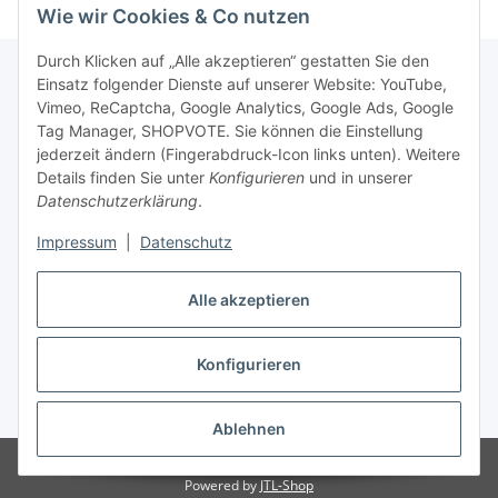
Wie wir Cookies & Co nutzen
Durch Klicken auf „Alle akzeptieren“ gestatten Sie den
Einsatz folgender Dienste auf unserer Website: YouTube,
Vimeo, ReCaptcha, Google Analytics, Google Ads, Google
Newsletter Abonnieren
Tag Manager, SHOPVOTE. Sie können die Einstellung
jederzeit ändern (Fingerabdruck-Icon links unten). Weitere
Bitte senden Sie mir entsprechend Ihrer
Details finden Sie unter
Konfigurieren
und in unserer
Datenschutzerklärung
regelmäßig und jederzeit widerruflich
Datenschutzerklärung
.
Informationen zu Ihrem Produktsortiment per E-Mail zu.
Impressum
|
Datenschutz
Abonnieren
Alle akzeptieren
Newsletter Abonnieren
Konfigurieren
Vertrag widerrufen
* Alle Preise inkl. gesetzlicher USt., zzgl.
Versand
Ablehnen
© Matthias Herlitzius
Powered by
JTL-Shop