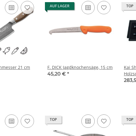
AUF LAGER
TOP
chmesser 21 cm
F. DICK Jagdknochensäge, 15 cm
Kai S
Holzsc
45,20 €
*
DM-07
283,
TOP
TOP