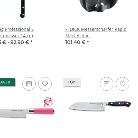
ng Professional S
F. DICK Messerschärfer Rapid
kumesser 14 cm
Steel Action
5 € -
92,90 €
*
101,40 €
*
LAGER
TOP