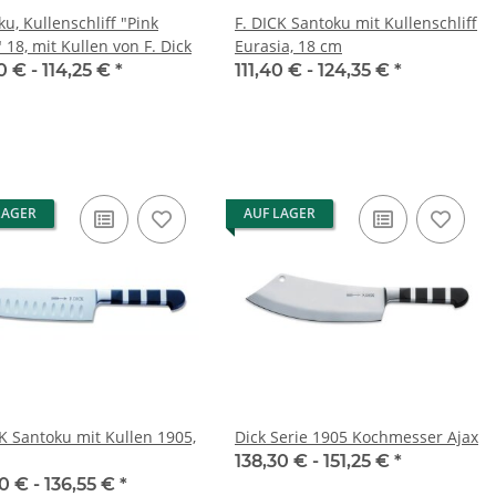
, Kullenschliff "Pink
F. DICK Santoku mit Kullenschliff
" 18, mit Kullen von F. Dick
Eurasia, 18 cm
0 € -
114,25 €
*
111,40 € -
124,35 €
*
LAGER
AUF LAGER
CK Santoku mit Kullen 1905,
Dick Serie 1905 Kochmesser Ajax
138,30 € -
151,25 €
*
0 € -
136,55 €
*