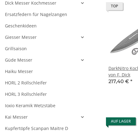
Dick Messer Kochmesser
TOP
Ersatzfedern für Nagelzangen
Geschenkideen
Giesser Messer
Grillsaison
Güde Messer
DarkNitro Ko
Haiku Messer
von F. Dick
217,40 €
*
HORL 2 Rollschleifer
HORL 3 Rollschleifer
Ioxio Keramik Wetzstäbe
Kai Messer
AUF LAGER
Kupfertöpfe Scanpan Maitre D