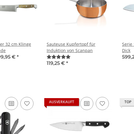
er 32 cm Klinge
Sauteuse Kupfertopf für
Serie
üde
Induktion von Scanpan
Dick
99,95 €
*
599,
119,25 €
*
AUSVERKAUFT
TOP