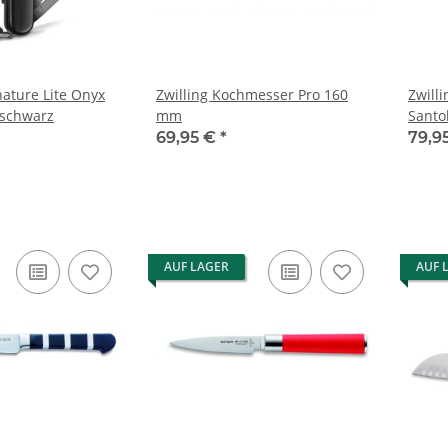
nature Lite Onyx
Zwilling Kochmesser Pro 160
Zwilli
 schwarz
mm
Santo
69,95 €
*
79,9
AUF LAGER
AUF 