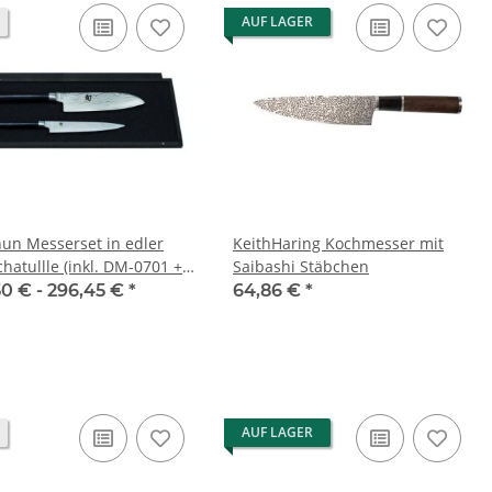
AUF LAGER
hun Messerset in edler
KeithHaring Kochmesser mit
hatullle (inkl. DM-0701 +
Saibashi Stäbchen
02)
50 € -
296,45 €
*
64,86 €
*
AUF LAGER