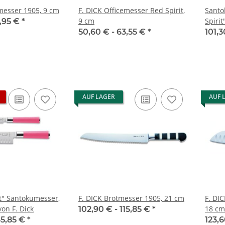
emesser 1905, 9 cm
F. DICK Officemesser Red Spirit,
Santoku
9 cm
Spirit
,95 €
*
50,60 € -
63,55 €
*
101,3
AUF LAGER
AUF 
it" Santokumesser,
F. DICK Brotmesser 1905, 21 cm
F. DI
on F. Dick
18 cm
102,90 € -
115,85 €
*
45,85 €
*
123,6