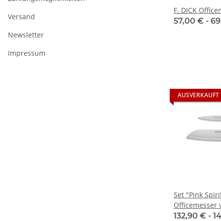
F. DICK Offic
Versand
57,00 € -
69
Newsletter
Impressum
AUSVERKAUFT
Set "Pink Spir
Officemesser v
132,90 € -
1