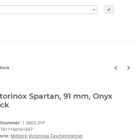
✔
Black
torinox Spartan, 91 mm, Onyx
ack
elnummer:
1.3603.31P
7611160161697
orie:
Mittlere Victorinox Taschenmesser