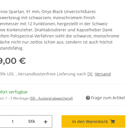
rinox Spartan, 91 mm, Onyx Black Unverzichtbares
gswerkzeug mit schwarzem, monochromem Finish
enmesser mit 12 Funktionen, hergestellt in der Schweiz
sive Korkenzieher, Drahtabisolierer und Kapselheber Dank
ellem Polispectral-Verfahren sieht die schwarze, monochrome
läche nicht nur zeitlos schön aus, sondern ist auch höchst
standsfähig.
9,00 €
 19% USt. , Versandkostenfreie Lieferung nach
DE
.
Versand
fort verfügbar
Frage zum Artikel
eit:
1 - 3 Werktage
(DE - Ausland abweichend)
Stk
In den Warenkorb