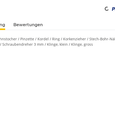
Loading...
ung
Bewertungen
nstocher / Pinzette / Kordel / Ring / Korkenzieher / Stech-Bohr-N
/ Schraubendreher 3 mm / Klinge, klein / Klinge, gross