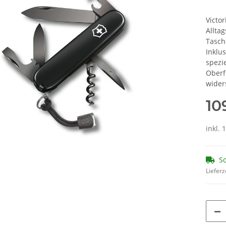
Victo
Allta
Tasch
Inklu
spezi
Oberf
wider
10
inkl.
So
Lieferz