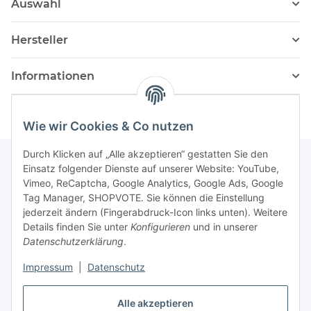
Auswahl
Hersteller
Informationen
Wie wir Cookies & Co nutzen
Durch Klicken auf „Alle akzeptieren“ gestatten Sie den
Einsatz folgender Dienste auf unserer Website: YouTube,
Vimeo, ReCaptcha, Google Analytics, Google Ads, Google
Newsletter Abonnieren
Tag Manager, SHOPVOTE. Sie können die Einstellung
jederzeit ändern (Fingerabdruck-Icon links unten). Weitere
Bitte senden Sie mir entsprechend Ihrer
Details finden Sie unter
Konfigurieren
und in unserer
Datenschutzerklärung
regelmäßig und jederzeit widerruflich
Datenschutzerklärung
.
Informationen zu Ihrem Produktsortiment per E-Mail zu.
Impressum
|
Datenschutz
Abonnieren
Alle akzeptieren
Newsletter Abonnieren