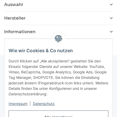
Auswahl
Hersteller
Informationen
Wie wir Cookies & Co nutzen
Durch Klicken auf „Alle akzeptieren“ gestatten Sie den
Einsatz folgender Dienste auf unserer Website: YouTube,
Vimeo, ReCaptcha, Google Analytics, Google Ads, Google
Newsletter Abonnieren
Tag Manager, SHOPVOTE. Sie können die Einstellung
jederzeit ändern (Fingerabdruck-Icon links unten). Weitere
Bitte senden Sie mir entsprechend Ihrer
Details finden Sie unter
Konfigurieren
und in unserer
Datenschutzerklärung
regelmäßig und jederzeit widerruflich
Datenschutzerklärung
.
Informationen zu Ihrem Produktsortiment per E-Mail zu.
Impressum
|
Datenschutz
Abonnieren