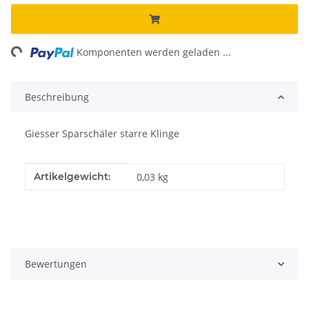
ng...
Komponenten werden geladen ...
Beschreibung
Giesser Sparschäler starre Klinge
Produkteigenschaft
Wert
Artikelgewicht:
0,03
kg
Bewertungen