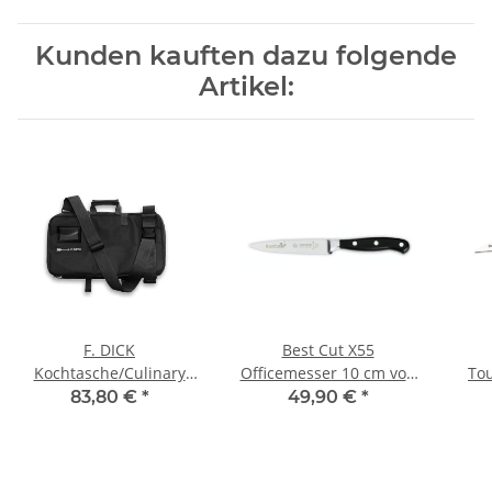
Kunden kauften dazu folgende
Artikel:
F. DICK
Best Cut X55
Kochtasche/Culinary
Officemesser 10 cm von
To
Bag, leer
Giesser
83,80 €
*
49,90 €
*