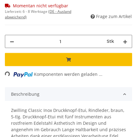
Momentan nicht verfügbar
Lieferzeit:
6 - 8 Werktage
(DE - Ausland
Frage zum Artikel
abweichend)
Stk
ing...
Komponenten werden geladen ...
Beschreibung
Zwilling Classic Inox Druckknopf-Etui, Rindleder, braun,
5-tlg. Druckknopf-Etui mit fünf Instrumenten aus
rostfreiem Edelstahl Ästhetisch im Design und
angenehm im Gebrauch Lange Haltbarkeit und präzises
Arbeiten dank einer erstklassigen Verarbeitung Edel