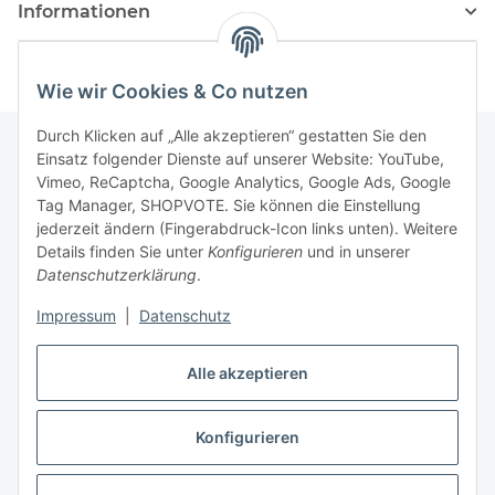
Informationen
Wie wir Cookies & Co nutzen
Durch Klicken auf „Alle akzeptieren“ gestatten Sie den
Einsatz folgender Dienste auf unserer Website: YouTube,
Vimeo, ReCaptcha, Google Analytics, Google Ads, Google
Newsletter Abonnieren
Tag Manager, SHOPVOTE. Sie können die Einstellung
jederzeit ändern (Fingerabdruck-Icon links unten). Weitere
Bitte senden Sie mir entsprechend Ihrer
Details finden Sie unter
Konfigurieren
und in unserer
Datenschutzerklärung
regelmäßig und jederzeit widerruflich
Datenschutzerklärung
.
Informationen zu Ihrem Produktsortiment per E-Mail zu.
Impressum
|
Datenschutz
Abonnieren
Alle akzeptieren
Newsletter Abonnieren
Konfigurieren
Vertrag widerrufen
* Alle Preise inkl. gesetzlicher USt., zzgl.
Versand