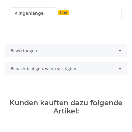
Produkteigenschaft
Wert
Klingenlänge:
8 cm
Bewertungen
Benachrichtigen, wenn verfügbar
Kunden kauften dazu folgende
Artikel: