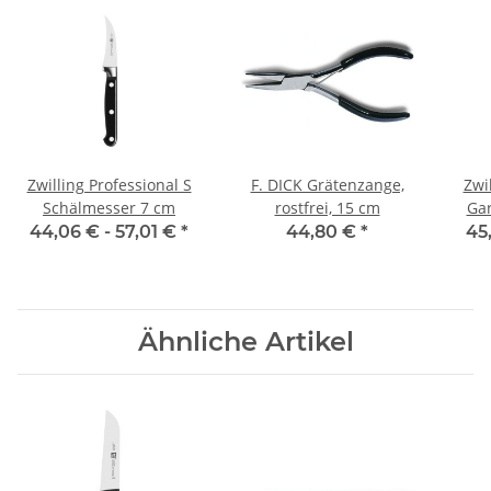
Zwilling Professional S
F. DICK Grätenzange,
Zwi
Schälmesser 7 cm
rostfrei, 15 cm
Ga
44,06 € -
57,01 €
*
44,80 €
*
45
Ähnliche Artikel