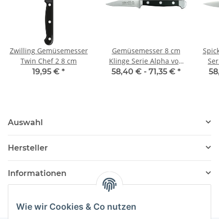
Zwilling Gemüsemesser
Gemüsemesser 8 cm
Spic
Twin Chef 2 8 cm
Klinge Serie Alpha von
Ser
Güde
19,95 €
*
58,40 € -
71,35 €
*
58
Auswahl
Hersteller
Informationen
Wie wir Cookies & Co nutzen