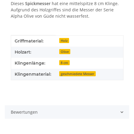
Dieses
Spickmesser
hat eine mittelspitze 8 cm Klinge.
Aufgrund des Holzgriffes sind die Messer der Serie
Alpha Olive von Güde nicht wasserfest.
Produkteigenschaft
Wert
Griffmaterial:
Holz
Holzart:
Olive
Klingenlänge:
8 cm
Klingenmaterial:
geschmiedete Messer
Bewertungen