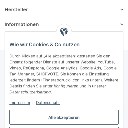
Hersteller
Informationen
Wie wir Cookies & Co nutzen
Durch Klicken auf „Alle akzeptieren“ gestatten Sie den
Einsatz folgender Dienste auf unserer Website: YouTube,
Vimeo, ReCaptcha, Google Analytics, Google Ads, Google
Newsletter Abonnieren
Tag Manager, SHOPVOTE. Sie können die Einstellung
jederzeit ändern (Fingerabdruck-Icon links unten). Weitere
Bitte senden Sie mir entsprechend Ihrer
Details finden Sie unter
Konfigurieren
und in unserer
Datenschutzerklärung
regelmäßig und jederzeit widerruflich
Datenschutzerklärung
.
Informationen zu Ihrem Produktsortiment per E-Mail zu.
Impressum
|
Datenschutz
Abonnieren
Alle akzeptieren
Newsletter Abonnieren