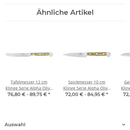
Ähnliche Artikel
Tafelmesser 12 cm
Spickmesser 10 cm
Ge
Klinge Serie Alpha Olive
Klinge Serie Alpha Olive
Klin
von Güde
von Güde
76,80 € -
89,75 €
*
72,00 € -
84,95 €
*
72
Auswahl