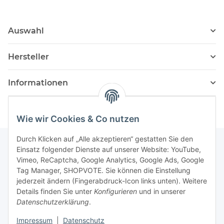
Auswahl
Hersteller
Informationen
Wie wir Cookies & Co nutzen
Durch Klicken auf „Alle akzeptieren“ gestatten Sie den
Einsatz folgender Dienste auf unserer Website: YouTube,
Vimeo, ReCaptcha, Google Analytics, Google Ads, Google
Newsletter Abonnieren
Tag Manager, SHOPVOTE. Sie können die Einstellung
jederzeit ändern (Fingerabdruck-Icon links unten). Weitere
Bitte senden Sie mir entsprechend Ihrer
Details finden Sie unter
Konfigurieren
und in unserer
Datenschutzerklärung
regelmäßig und jederzeit widerruflich
Datenschutzerklärung
.
Informationen zu Ihrem Produktsortiment per E-Mail zu.
Impressum
|
Datenschutz