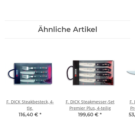
Ähnliche Artikel
F. DICK Steakbesteck, 4-
F. DICK Steakmesser-Set
F.
tlg.
Premier Plus, 4-teilig
Pr
116,40 €
*
199,60 €
*
53