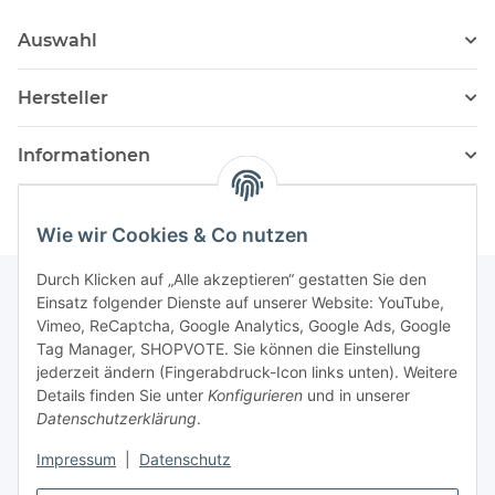
Auswahl
Hersteller
Informationen
Wie wir Cookies & Co nutzen
Durch Klicken auf „Alle akzeptieren“ gestatten Sie den
Einsatz folgender Dienste auf unserer Website: YouTube,
Vimeo, ReCaptcha, Google Analytics, Google Ads, Google
Newsletter Abonnieren
Tag Manager, SHOPVOTE. Sie können die Einstellung
jederzeit ändern (Fingerabdruck-Icon links unten). Weitere
Bitte senden Sie mir entsprechend Ihrer
Details finden Sie unter
Konfigurieren
und in unserer
Datenschutzerklärung
regelmäßig und jederzeit widerruflich
Datenschutzerklärung
.
Informationen zu Ihrem Produktsortiment per E-Mail zu.
Impressum
|
Datenschutz
Abonnieren