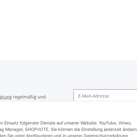
lärung
regelmäßig und
timent per E-Mail zu.
Newsletter Abonnieren
den Einsatz folgender Dienste auf unserer Website: YouTube, Vimeo,
ag Manager, SHOPVOTE. Sie können die Einstellung jederzeit ändern
nden Sie unter
Konfigurieren
und in unserer
Datenschutzerklärung
.