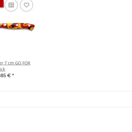
er 7 cm GO FOR
ick
,85 €
*