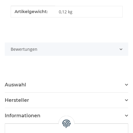
Produkteigenschaft
Wert
Artikelgewicht:
0,12
kg
Bewertungen
Auswahl
Hersteller
Informationen