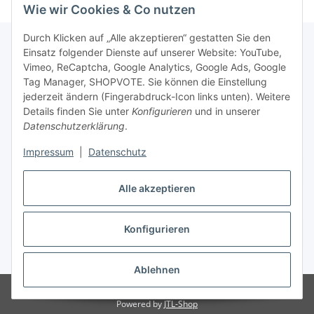
Wie wir Cookies & Co nutzen
Durch Klicken auf „Alle akzeptieren“ gestatten Sie den
Einsatz folgender Dienste auf unserer Website: YouTube,
Vimeo, ReCaptcha, Google Analytics, Google Ads, Google
Newsletter Abonnieren
Tag Manager, SHOPVOTE. Sie können die Einstellung
jederzeit ändern (Fingerabdruck-Icon links unten). Weitere
Bitte senden Sie mir entsprechend Ihrer
Details finden Sie unter
Konfigurieren
und in unserer
Datenschutzerklärung
regelmäßig und jederzeit widerruflich
Datenschutzerklärung
.
Informationen zu Ihrem Produktsortiment per E-Mail zu.
Impressum
|
Datenschutz
Abonnieren
Alle akzeptieren
Newsletter Abonnieren
Konfigurieren
Vertrag widerrufen
* Alle Preise inkl. gesetzlicher USt., zzgl.
Versand
Ablehnen
© Matthias Herlitzius
Powered by
JTL-Shop