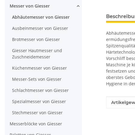
Messer von Giesser
Beschreib
Abhäutemesser von Giesser
Ausbeinmesser von Giesser
Abhäutemesser
Brotmesser von Giesser
ermüdungsfrei
Spitzenqualit
Giesser Hautmesser und
Härtetechnolo
Zuschneidemesser
Vorschliff bes
Maschine je kö
Küchenmesser von Giesser
festsetzen und
oberstes Gebo
Messer-Sets von Giesser
Hygiene in de
Schlachtmesser von Giesser
Spezialmesser von Giesser
Produkteig
Wert
Artikelgew
Stechmesser von Giesser
Messerblöcke von Giesser
Paletten von Giesser