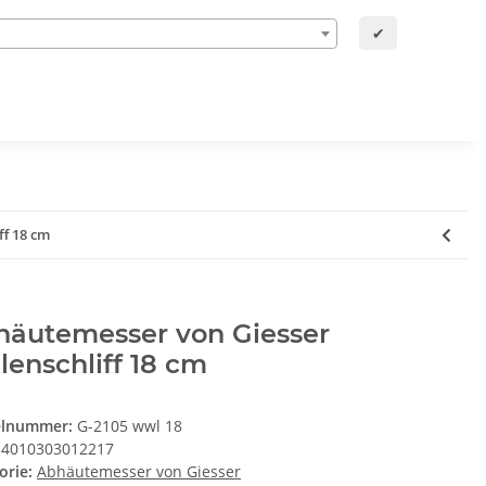
✔
ff 18 cm
häutemesser von Giesser
lenschliff 18 cm
elnummer:
G-2105 wwl 18
4010303012217
orie:
Abhäutemesser von Giesser