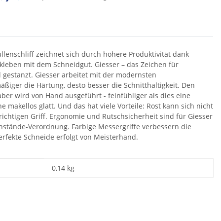
g...
enschliff zeichnet sich durch höhere Produktivität dank
kleben mit dem Schneidgut. Giesser – das Zeichen für
gestanzt. Giesser arbeitet mit der modernsten
iger die Härtung, desto besser die Schnitthaltigkeit. Den
aber wird von Hand ausgeführt - feinfühliger als dies eine
 makellos glatt. Und das hat viele Vorteile: Rost kann sich nicht
 richtigen Griff. Ergonomie und Rutschsicherheit sind für Giesser
nstände-Verordnung. Farbige Messergriffe verbessern die
erfekte Schneide erfolgt von Meisterhand.
0,14
kg