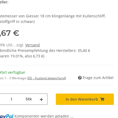
ller:
temesser von Giesser 18 cm Klingenlänge mit Kullenschliff,
toffgriff in schwarz
,67 €
19% USt. , zzgl.
Versand
bindliche Preisempfehlung des Herstellers
:
35,40 €
sparen
19.01%
, also
6,73 €
)
fort verfügbar
Frage zum Artikel
eit:
1 - 3 Werktage
(DE - Ausland abweichend)
Stk
In den Warenkorb
Komponenten werden geladen ...