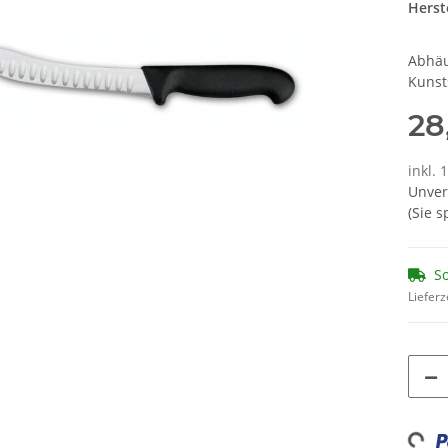
Herste
Abhäu
Kunsts
28
inkl. 
Unver
(Sie 
So
Lieferz