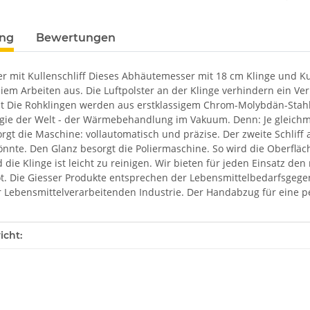
Loadin
ung
Bewertungen
 mit Kullenschliff Dieses Abhäutemesser mit 18 cm Klinge und Kull
em Arbeiten aus. Die Luftpolster an der Klinge verhindern ein Ver
ät Die Rohklingen werden aus erstklassigem Chrom-Molybdän-Stahl 
gie der Welt - der Wärmebehandlung im Vakuum. Denn: Je gleichmäß
orgt die Maschine: vollautomatisch und präzise. Der zweite Schliff 
nnte. Den Glanz besorgt die Poliermaschine. So wird die Oberfläche
 die Klinge ist leicht zu reinigen. Wir bieten für jeden Einsatz den
t. Die Giesser Produkte entsprechen der Lebensmittelbedarfsgege
r Lebensmittelverarbeitenden Industrie. Der Handabzug für eine p
enschaft
icht: