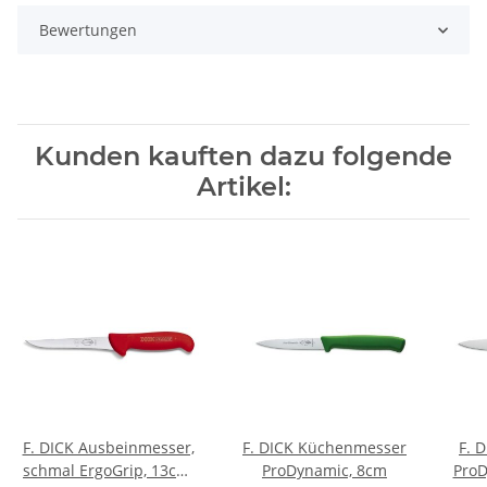
Bewertungen
Kunden kauften dazu folgende
Artikel:
F. DICK Ausbeinmesser,
F. DICK Küchenmesser
F. 
schmal ErgoGrip, 13cm,
ProDynamic, 8cm
ProD