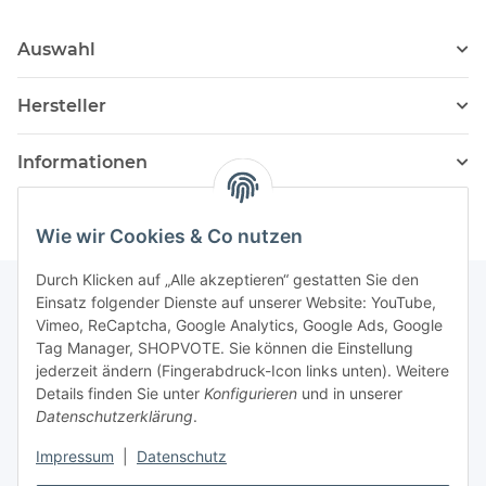
Auswahl
Hersteller
Informationen
Wie wir Cookies & Co nutzen
Durch Klicken auf „Alle akzeptieren“ gestatten Sie den
Einsatz folgender Dienste auf unserer Website: YouTube,
Vimeo, ReCaptcha, Google Analytics, Google Ads, Google
Newsletter Abonnieren
Tag Manager, SHOPVOTE. Sie können die Einstellung
jederzeit ändern (Fingerabdruck-Icon links unten). Weitere
Bitte senden Sie mir entsprechend Ihrer
Details finden Sie unter
Konfigurieren
und in unserer
Datenschutzerklärung
regelmäßig und jederzeit widerruflich
Datenschutzerklärung
.
Informationen zu Ihrem Produktsortiment per E-Mail zu.
Impressum
|
Datenschutz