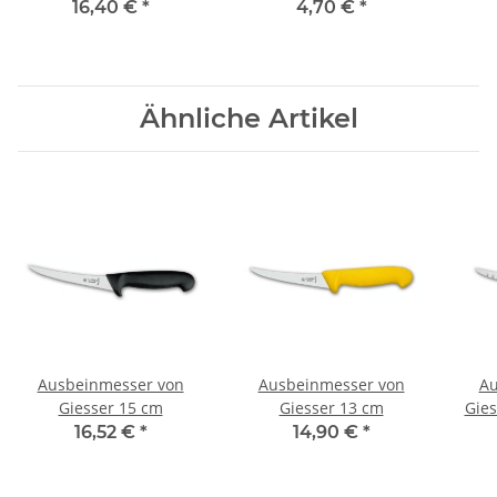
rot
16,40 €
*
4,70 €
*
Ähnliche Artikel
Ausbeinmesser von
Ausbeinmesser von
Au
Giesser 15 cm
Giesser 13 cm
Gies
16,52 €
*
14,90 €
*