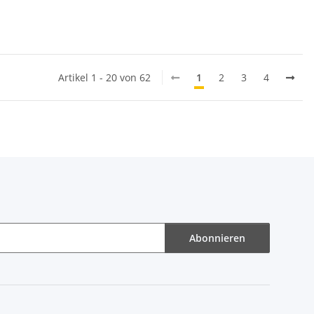
Artikel 1 - 20 von 62
1
2
3
4
Abonnieren