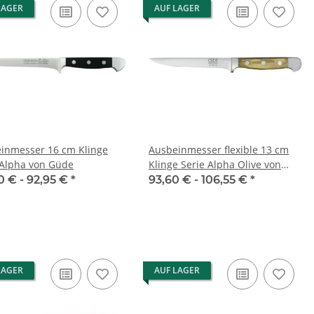
LAGER
AUF LAGER
inmesser 16 cm Klinge
Ausbeinmesser flexible 13 cm
 Alpha von Güde
Klinge Serie Alpha Olive von
Güde
0 € -
92,95 €
*
93,60 € -
106,55 €
*
LAGER
AUF LAGER