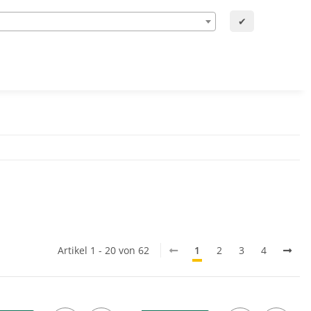
✔
Artikel 1 - 20 von 62
1
2
3
4