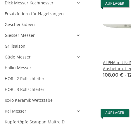
Dick Messer Kochmesser
AUF LAGER
Ersatzfedern für Nagelzangen
Geschenkideen
Giesser Messer
Grillsaison
Güde Messer
ALPHA mit Faß
Haiku Messer
108,00 € -
1
HORL 2 Rollschleifer
HORL 3 Rollschleifer
Ioxio Keramik Wetzstäbe
Kai Messer
AUF LAGER
Kupfertöpfe Scanpan Maitre D