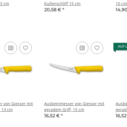
13 cm
Kullenschliff 15 cm
10 cm
20,58 €
*
14,9
AUF 
 von Giesser mit
Ausbeinmesser von Giesser mit
Ausbe
, 13 cm
geradem Griff, 15 cm
gerad
16,52 €
*
16,5