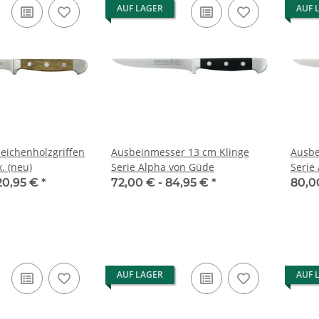
AUF LAGER
AUF 
eichenholzgriffen
Ausbeinmesser 13 cm Klinge
Ausbe
Ausbeinm. flex. (neu)
Serie Alpha von Güde
Serie
20,95 €
*
72,00 € -
84,95 €
*
80,0
AUF LAGER
AUF 