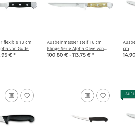
 flexible 13 cm
Ausbeinmesser steif 16 cm
Ausbe
Alpha von Güde
Klinge Serie Alpha Olive von
cm
Güde
,95 €
*
100,80 € -
113,75 €
*
14,9
AUF 