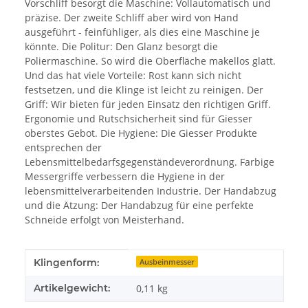
Vorschliff besorgt die Maschine: Vollautomatisch und
präzise. Der zweite Schliff aber wird von Hand
ausgeführt - feinfühliger, als dies eine Maschine je
könnte. Die Politur: Den Glanz besorgt die
Poliermaschine. So wird die Oberfläche makellos glatt.
Und das hat viele Vorteile: Rost kann sich nicht
festsetzen, und die Klinge ist leicht zu reinigen. Der
Griff: Wir bieten für jeden Einsatz den richtigen Griff.
Ergonomie und Rutschsicherheit sind für Giesser
oberstes Gebot. Die Hygiene: Die Giesser Produkte
entsprechen der
Lebensmittelbedarfsgegenständeverordnung. Farbige
Messergriffe verbessern die Hygiene in der
lebensmittelverarbeitenden Industrie. Der Handabzug
und die Ätzung: Der Handabzug für eine perfekte
Schneide erfolgt von Meisterhand.
Produkteigenschaft
Wert
Klingenform:
Ausbeinmesser
Artikelgewicht:
0,11
kg