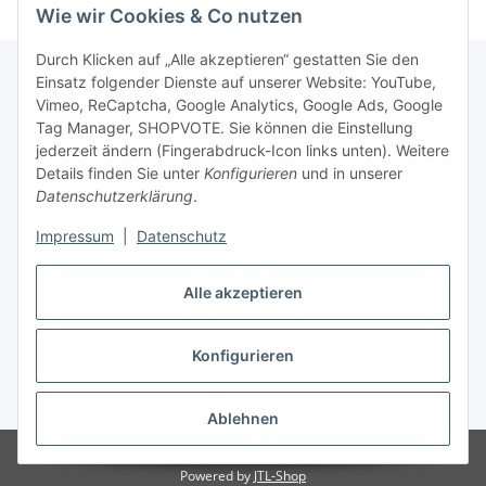
Wie wir Cookies & Co nutzen
Durch Klicken auf „Alle akzeptieren“ gestatten Sie den
Einsatz folgender Dienste auf unserer Website: YouTube,
Vimeo, ReCaptcha, Google Analytics, Google Ads, Google
Newsletter Abonnieren
Tag Manager, SHOPVOTE. Sie können die Einstellung
jederzeit ändern (Fingerabdruck-Icon links unten). Weitere
Bitte senden Sie mir entsprechend Ihrer
Details finden Sie unter
Konfigurieren
und in unserer
Datenschutzerklärung
regelmäßig und jederzeit widerruflich
Datenschutzerklärung
.
Informationen zu Ihrem Produktsortiment per E-Mail zu.
Impressum
|
Datenschutz
Abonnieren
Alle akzeptieren
Newsletter Abonnieren
Konfigurieren
Vertrag widerrufen
* Alle Preise inkl. gesetzlicher USt., zzgl.
Versand
Ablehnen
© Matthias Herlitzius
Powered by
JTL-Shop