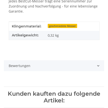
Jedes BestCut-Messer trägt eine Seriennummer zur
Zuordnung und Nachverfolgung - für eine lebenslange
Garantie.
Produkteigenschaft
Wert
Klingenmaterial:
geschmiedete Messer
Artikelgewicht:
0,32
kg
Bewertungen
Kunden kauften dazu folgende
Artikel: