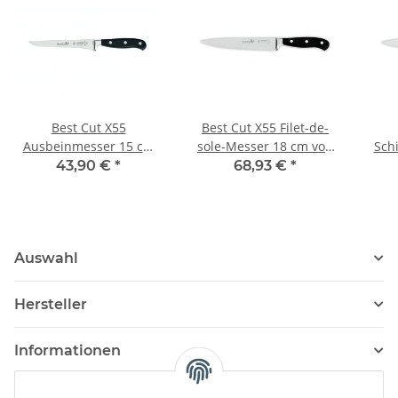
Best Cut X55
Best Cut X55 Filet-de-
Ausbeinmesser 15 cm
sole-Messer 18 cm von
Sch
von Giesser
Giesser
43,90 €
*
68,93 €
*
Auswahl
Hersteller
Informationen