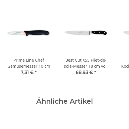
Prime Line Chef
Best Cut X55 Filet-de-
Gemüsemesser 10 cm
sole-Messer 18 cm von
Koc
Giesser
7,31 €
*
68,93 €
*
Ähnliche Artikel