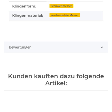
Produkteigenschaft
Wert
Klingenform:
Schinkenmesser
Klingenmaterial:
geschmiedete Messer
Bewertungen
Kunden kauften dazu folgende
Artikel: