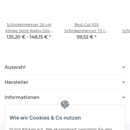
Schinkenmesser 26 cm
Best Cut X55
Klinge Serie Alpha Olive
Schinkenmesser 15 cm
Sch
von Güde
von Giesser
135,20 € -
148,15 €
*
59,52 €
*
Auswahl
Hersteller
Informationen
Wie wir Cookies & Co nutzen
Durch Klicken auf „Alle akzeptieren“ gestatten Sie den