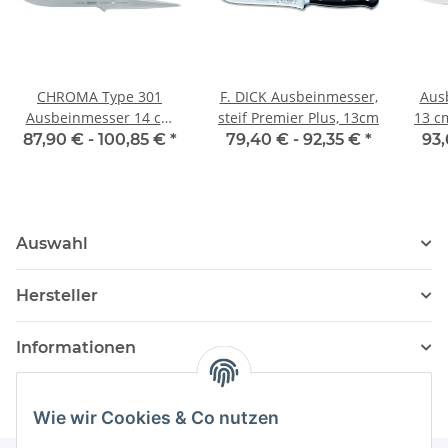
CHROMA Type 301
F. DICK Ausbeinmesser,
Ausb
Ausbeinmesser 14 cm
steif Premier Plus, 13cm
13 c
Design by F.A. Porsche
87,90 € -
100,85 €
*
79,40 € -
92,35 €
*
93,
Auswahl
Hersteller
Informationen
Wie wir Cookies & Co nutzen