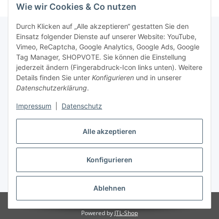
Wie wir Cookies & Co nutzen
Durch Klicken auf „Alle akzeptieren“ gestatten Sie den
Einsatz folgender Dienste auf unserer Website: YouTube,
Vimeo, ReCaptcha, Google Analytics, Google Ads, Google
Newsletter Abonnieren
Tag Manager, SHOPVOTE. Sie können die Einstellung
jederzeit ändern (Fingerabdruck-Icon links unten). Weitere
Bitte senden Sie mir entsprechend Ihrer
Details finden Sie unter
Konfigurieren
und in unserer
Datenschutzerklärung
regelmäßig und jederzeit widerruflich
Datenschutzerklärung
.
Informationen zu Ihrem Produktsortiment per E-Mail zu.
Impressum
|
Datenschutz
Abonnieren
Alle akzeptieren
Newsletter Abonnieren
Konfigurieren
Vertrag widerrufen
* Alle Preise inkl. gesetzlicher USt., zzgl.
Versand
Ablehnen
© Matthias Herlitzius
Powered by
JTL-Shop