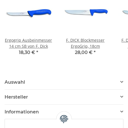
Ergogrip Ausbeinmesser
F. DICK Blockmesser
F. 
14 cm SB von F. Dick
ErgoGrip, 18cm
18,30 €
*
28,00 €
*
Auswahl
Hersteller
Informationen