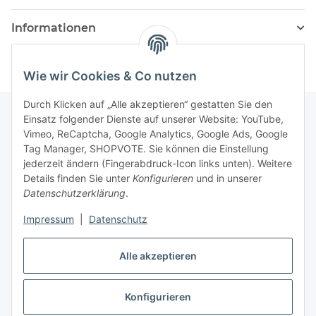
Informationen
Wie wir Cookies & Co nutzen
Durch Klicken auf „Alle akzeptieren“ gestatten Sie den
Einsatz folgender Dienste auf unserer Website: YouTube,
Vimeo, ReCaptcha, Google Analytics, Google Ads, Google
Newsletter Abonnieren
Tag Manager, SHOPVOTE. Sie können die Einstellung
jederzeit ändern (Fingerabdruck-Icon links unten). Weitere
Bitte senden Sie mir entsprechend Ihrer
Details finden Sie unter
Konfigurieren
und in unserer
Datenschutzerklärung
regelmäßig und jederzeit widerruflich
Datenschutzerklärung
.
Informationen zu Ihrem Produktsortiment per E-Mail zu.
Impressum
|
Datenschutz
Abonnieren
Alle akzeptieren
Newsletter Abonnieren
Konfigurieren
Vertrag widerrufen