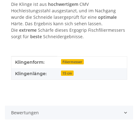
Die Klinge ist aus
hochwertigem
CMV
Hochleistungsstahl ausgestanzt, und im Nachgang
wurde die Schneide lasergeprüft für eine
optimale
Härte. Das Ergebnis kann sich sehen lassen.
Die
extreme
Schärfe dieses Ergogrip Fischfiliermessers
sorgt für
beste
Schneidergebnisse.
Produkteigenschaft
Wert
Klingenform:
Filiermesser
Klingenlänge:
15 cm
Bewertungen