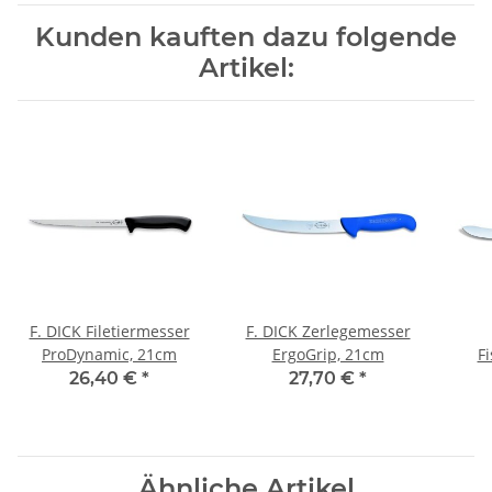
Kunden kauften dazu folgende
Artikel:
F. DICK Filetiermesser
F. DICK Zerlegemesser
ProDynamic, 21cm
ErgoGrip, 21cm
Fi
26,40 €
*
27,70 €
*
Ähnliche Artikel