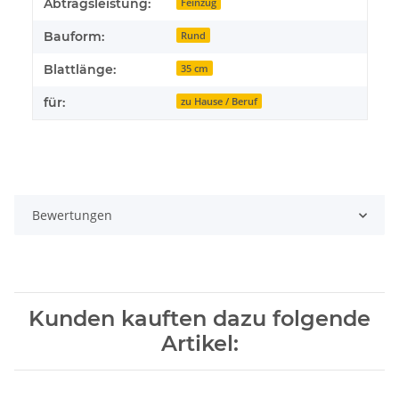
Produkteigenschaft
Wert
Abtragsleistung:
Feinzug
Bauform:
Rund
Blattlänge:
35 cm
für:
zu Hause / Beruf
Bewertungen
Kunden kauften dazu folgende
Artikel: