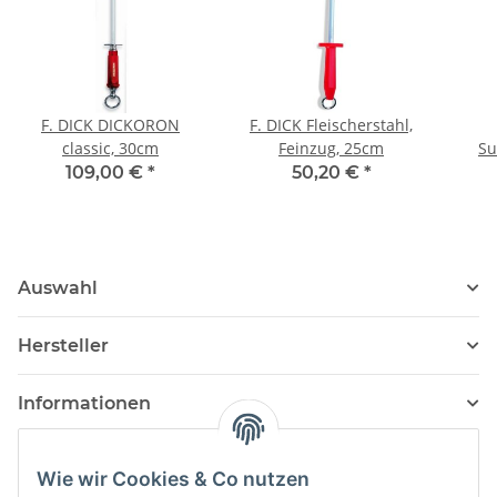
F. DICK DICKORON
F. DICK Fleischerstahl,
classic, 30cm
Feinzug, 25cm
Su
109,00 €
*
50,20 €
*
Auswahl
Hersteller
Informationen
Wie wir Cookies & Co nutzen