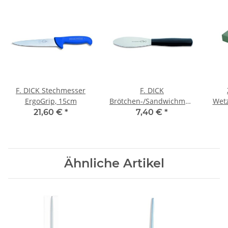
F. DICK Stechmesser
F. DICK
ErgoGrip, 15cm
Brötchen-/Sandwichmesser
Wetz
ProDynamic, 11 cm
21,60 €
*
7,40 €
*
Ähnliche Artikel