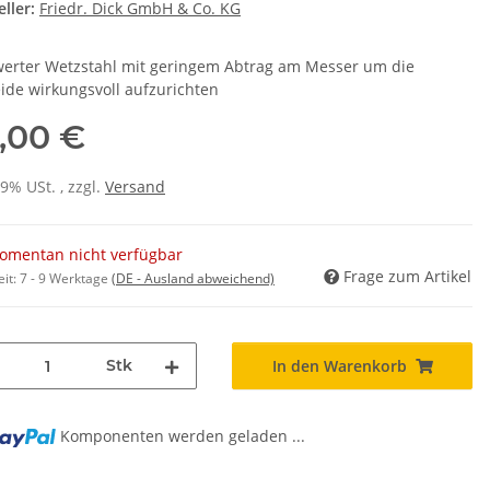
ller:
Friedr. Dick GmbH & Co. KG
werter Wetzstahl mit geringem Abtrag am Messer um die
ide wirkungsvoll aufzurichten
,00 €
19% USt. , zzgl.
Versand
omentan nicht verfügbar
Frage zum Artikel
eit:
7 - 9 Werktage
(DE - Ausland abweichend)
Stk
In den Warenkorb
Komponenten werden geladen ...