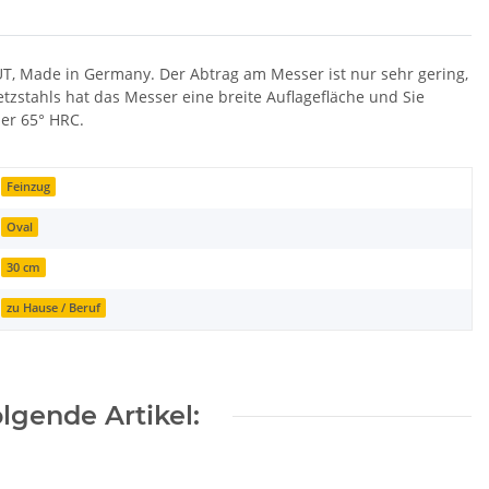
UT, Made in Germany. Der Abtrag am Messer ist nur sehr gering,
tzstahls hat das Messer eine breite Auflagefläche und Sie
ber 65° HRC.
Feinzug
Oval
30 cm
zu Hause / Beruf
lgende Artikel: