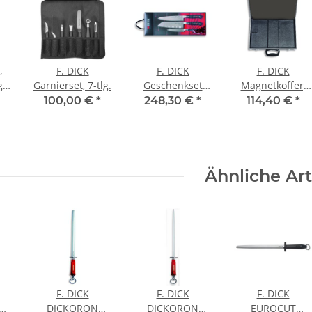
,
F. DICK
F. DICK
F. DICK
,
Garnierset, 7-tlg.
Geschenkset
Magnetkoffer,
Eurasia
leer
100,00 €
*
248,30 €
*
114,40 €
*
Ähnliche Art
F. DICK
F. DICK
F. DICK
DICKORON
DICKORON
EUROCUT