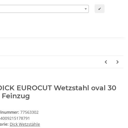
✔
 DICK EUROCUT Wetzstahl oval 30
 Feinzug
elnummer:
77563302
4009215178791
orie:
Dick Wetzstähle