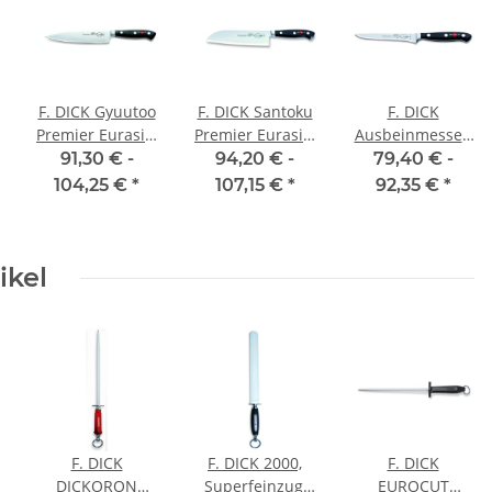
F. DICK Gyuutoo
F. DICK Santoku
F. DICK
Premier Eurasia,
Premier Eurasia,
Ausbeinmesser,
18 cm
18cm
steif Premier
91,30 € -
94,20 € -
79,40 € -
Plus, 13cm
104,25 €
*
107,15 €
*
92,35 €
*
ikel
F. DICK
F. DICK 2000,
F. DICK
DICKORON
Superfeinzug,
EUROCUT