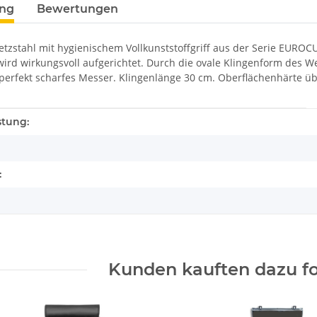
ung
Bewertungen
etzstahl mit hygienischem Vollkunststoffgriff aus der Serie EUROC
wird wirkungsvoll aufgerichtet. Durch die ovale Klingenform des We
 perfekt scharfes Messer. Klingenlänge 30 cm. Oberflächenhärte ü
enschaft
stung:
:
Kunden kauften dazu fo