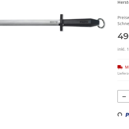
Herste
Preis
Schne
49
inkl. 
M
Lieferz
Loading...