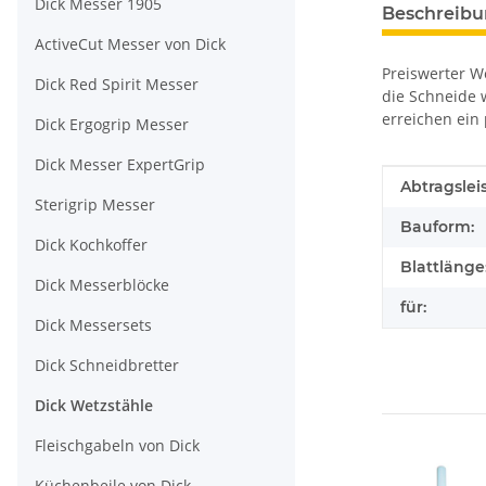
Dick Messer 1905
Beschreib
ActiveCut Messer von Dick
Preiswerter W
Dick Red Spirit Messer
die Schneide 
erreichen ein
Dick Ergogrip Messer
Dick Messer ExpertGrip
Produkteig
Wert
Abtragslei
Sterigrip Messer
Bauform:
Dick Kochkoffer
Blattlänge
Dick Messerblöcke
für:
Dick Messersets
Dick Schneidbretter
Dick Wetzstähle
Fleischgabeln von Dick
Küchenbeile von Dick