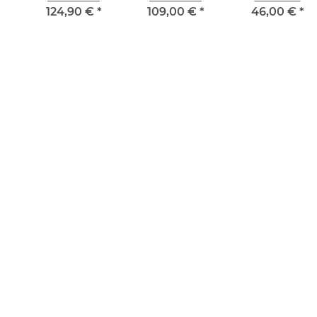
0cm
classic,
classic, 30cm
Wetzstahl oval
124,90 €
*
109,00 €
*
46,00 €
*
Saphirzug, 30cm
30 cm
Standardzug