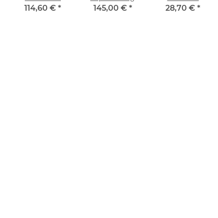
classic,
28cm
Wetzstahl, 30cm
114,60 €
*
145,00 €
*
28,70 €
*
Saphirzug, 35cm