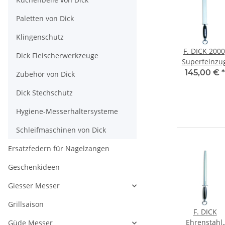
Paletten von Dick
Klingenschutz
F. DICK 2000
Dick Fleischerwerkzeuge
Superfeinzug
28cm
145,00 €
*
Zubehör von Dick
Dick Stechschutz
Hygiene-Messerhaltersysteme
Schleifmaschinen von Dick
Ersatzfedern für Nagelzangen
Geschenkideen
Giesser Messer
Grillsaison
F. DICK Combi, 2
F. DICK
F. DICK
hl,
Seiten
Diamant-
Ehrenstahl,
Güde Messer