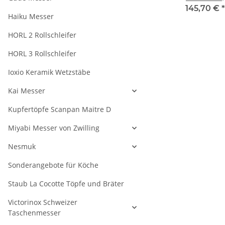
25cm
Saphirzug, 2
Wetzstahl, oval,
Saphirzug, 3
€
*
147,80 €
*
78,00 €
*
145,70 €
*
Haiku Messer
Seiten poliert,
25cm
30cm
HORL 2 Rollschleifer
HORL 3 Rollschleifer
Ioxio Keramik Wetzstäbe
Kai Messer
Kupfertöpfe Scanpan Maitre D
Miyabi Messer von Zwilling
Nesmuk
Sonderangebote für Köche
Staub La Cocotte Töpfe und Bräter
Victorinox Schweizer
Taschenmesser