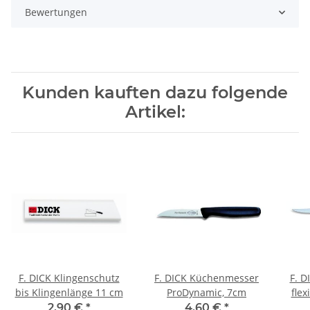
Bewertungen
Kunden kauften dazu folgende
Artikel:
F. DICK Klingenschutz
F. DICK Küchenmesser
F. D
bis Klingenlänge 11 cm
ProDynamic, 7cm
flex
2,90 €
*
4,60 €
*