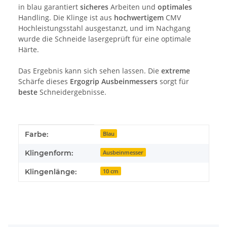
in blau garantiert
sicheres
Arbeiten und
optimales
Handling. Die Klinge ist aus
hochwertigem
CMV
Hochleistungsstahl ausgestanzt, und im Nachgang
wurde die Schneide lasergeprüft für eine optimale
Härte.
Das Ergebnis kann sich sehen lassen. Die
extreme
Schärfe dieses
Ergogrip Ausbeinmessers
sorgt für
beste
Schneidergebnisse.
Produkteigenschaft
Wert
Farbe:
Blau
Klingenform:
Ausbeinmesser
Klingenlänge:
10 cm