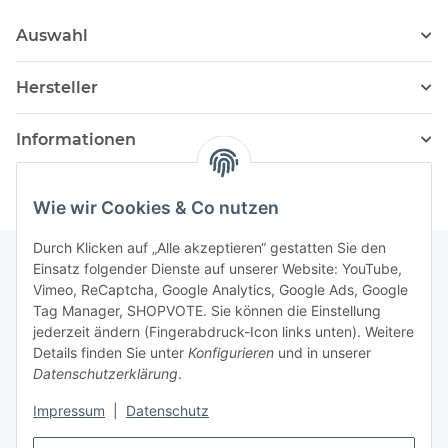
Auswahl
Hersteller
Informationen
Wie wir Cookies & Co nutzen
Durch Klicken auf „Alle akzeptieren“ gestatten Sie den
Einsatz folgender Dienste auf unserer Website: YouTube,
Vimeo, ReCaptcha, Google Analytics, Google Ads, Google
Newsletter Abonnieren
Tag Manager, SHOPVOTE. Sie können die Einstellung
jederzeit ändern (Fingerabdruck-Icon links unten). Weitere
Bitte senden Sie mir entsprechend Ihrer
Details finden Sie unter
Konfigurieren
und in unserer
Datenschutzerklärung
regelmäßig und jederzeit widerruflich
Datenschutzerklärung
.
Informationen zu Ihrem Produktsortiment per E-Mail zu.
Impressum
|
Datenschutz
Abonnieren