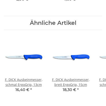
Ähnliche Artikel
F. DICK Ausbeinmesser,
F. DICK Ausbeinmesser,
F. D
schmal ErgoGrip, 13cm
breit ErgoGrip, 15cm
sch
16,40 €
*
18,30 €
*