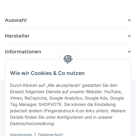
Auswahl
Hersteller
Informationen
Wie wir Cookies & Co nutzen
Durch Klicken auf „Alle akzeptieren“ gestatten Sie den
Einsatz folgender Dienste auf unserer Website: YouTube,
Vimeo, ReCaptcha, Google Analytics, Google Ads, Google
Newsletter Abonnieren
Tag Manager, SHOPVOTE. Sie können die Einstellung
jederzeit ändern (Fingerabdruck-Icon links unten). Weitere
Bitte senden Sie mir entsprechend Ihrer
Details finden Sie unter
Konfigurieren
und in unserer
Datenschutzerklärung
regelmäßig und jederzeit widerruflich
Datenschutzerklärung
.
Informationen zu Ihrem Produktsortiment per E-Mail zu.
Impressum
|
Datenschutz