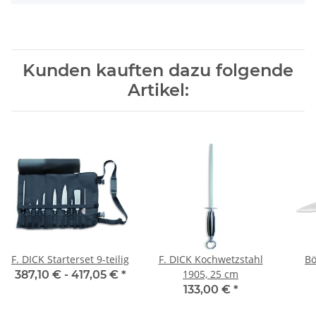
Kunden kauften dazu folgende
Artikel:
F. DICK Starterset 9-teilig
F. DICK Kochwetzstahl
Bö
1905, 25 cm
387,10 € -
417,05 €
*
133,00 €
*