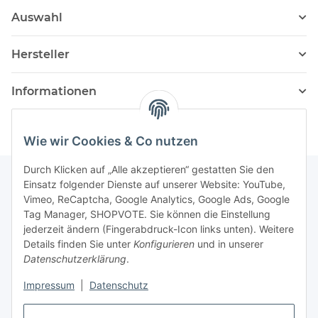
Auswahl
Hersteller
Informationen
Wie wir Cookies & Co nutzen
Durch Klicken auf „Alle akzeptieren“ gestatten Sie den
Einsatz folgender Dienste auf unserer Website: YouTube,
Vimeo, ReCaptcha, Google Analytics, Google Ads, Google
Newsletter Abonnieren
Tag Manager, SHOPVOTE. Sie können die Einstellung
jederzeit ändern (Fingerabdruck-Icon links unten). Weitere
Bitte senden Sie mir entsprechend Ihrer
Details finden Sie unter
Konfigurieren
und in unserer
Datenschutzerklärung
regelmäßig und jederzeit widerruflich
Datenschutzerklärung
.
Informationen zu Ihrem Produktsortiment per E-Mail zu.
Impressum
|
Datenschutz
Abonnieren