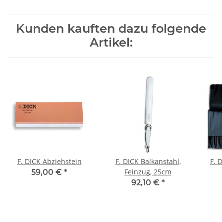
Kunden kauften dazu folgende
Artikel:
F. DICK Abziehstein
F. DICK Balkanstahl,
F. 
Feinzug, 25cm
59,00 €
*
92,10 €
*