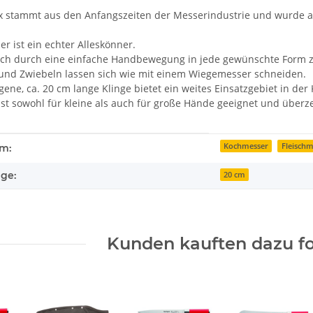
 stammt aus den Anfangszeiten der Messerindustrie und wurde al
r ist ein echter Alleskönner.
 sich durch eine einfache Handbewegung in jede gewünschte Form z
und Zwiebeln lassen sich wie mit einem Wiegemesser schneiden.
ne, ca. 20 cm lange Klinge bietet ein weites Einsatzgebiet in der
 ist sowohl für kleine als auch für große Hände geeignet und überz
enschaft
Kochmesser
Fleischm
rm:
ge:
20 cm
Kunden kauften dazu fo