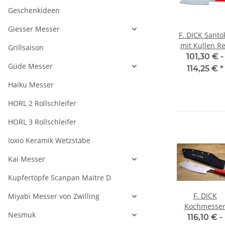
Geschenkideen
Giesser Messer
F. DICK Santo
mit Kullen R
Grillsaison
Spirit, 18 c
101,30 € -
Güde Messer
114,25 €
*
Haiku Messer
HORL 2 Rollschleifer
HORL 3 Rollschleifer
Ioxio Keramik Wetzstäbe
Kai Messer
Kupfertöpfe Scanpan Maitre D
r
Giesser
Giesser
F. DICK
Miyabi Messer von Zwilling
 mit
Kochmesser mit
Kochmesser mit
Kochmesse
Nesmuk
25 cm
30 cm
Ajax Red Spir
€
*
86,76 €
*
127,68 €
*
116,10 € -