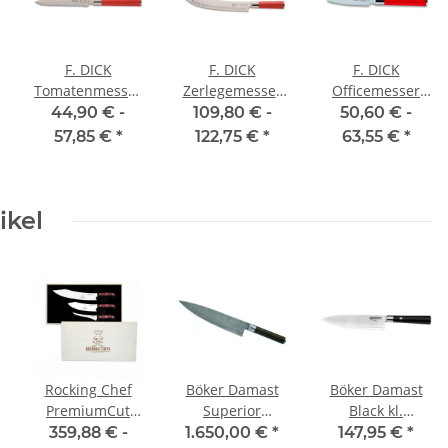
F. DICK
F. DICK
F. DICK
Tomatenmesser
Zerlegemesser
Officemesser
Red Spirit, 13
mit Kullenschliff
Red Spirit, 9 cm
44,90 € -
109,80 € -
50,60 € -
cm
Hektor Red
57,85 €
*
122,75 €
*
63,55 €
*
Spirit
ikel
Rocking Chef
Böker Damast
Böker Damast
PremiumCut
Superior
Black kl.
Messerset 3-tlg.
Kochmesser mit
Kochmesser
359,88 € -
1.650,00 €
*
147,95 €
*