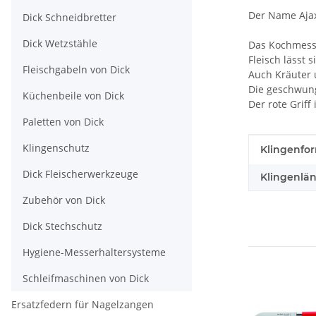
Der Name Ajax
Dick Schneidbretter
Dick Wetzstähle
Das Kochmesse
Fleisch lässt
Fleischgabeln von Dick
Auch Kräuter 
Die geschwunge
Küchenbeile von Dick
Der rote Griff
Paletten von Dick
Produkteig
Wert
Klingenschutz
Klingenfo
Dick Fleischerwerkzeuge
Klingenlän
Zubehör von Dick
Dick Stechschutz
Hygiene-Messerhaltersysteme
Schleifmaschinen von Dick
Ersatzfedern für Nagelzangen