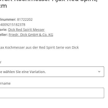
cm
elnummer:
81722202
4009215182378
orie:
Dick Red Spirit Messer
ller:
Friedr. Dick GmbH & Co. KG
jax Kochmesser aus der Red Spirit Serie von Dick
ur
te wählen Sie eine Variation.
urname
urname