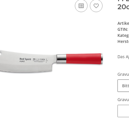
20
Artik
GTIN:
Kateg
Herste
Das A
Grav
Bit
Grav
Grav