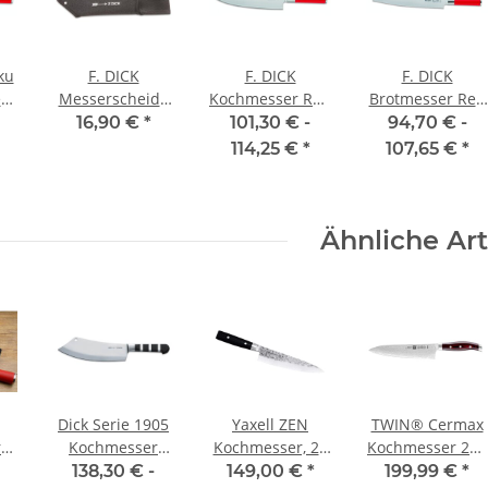
ku
F. DICK
F. DICK
F. DICK
ed
Messerscheide
Kochmesser Red
Brotmesser Red
m
für Red Spirit
Spirit, 21 cm
Spirit, 26 cm
16,90 €
*
101,30 € -
94,70 € -
Ajax
114,25 €
*
107,65 €
*
Ähnliche Art
Dick Serie 1905
Yaxell ZEN
TWIN® Cermax
r
Kochmesser
Kochmesser, 21
Kochmesser 200
it
Ajax
cm
mm Zwilling
138,30 € -
149,00 €
*
199,99 €
*