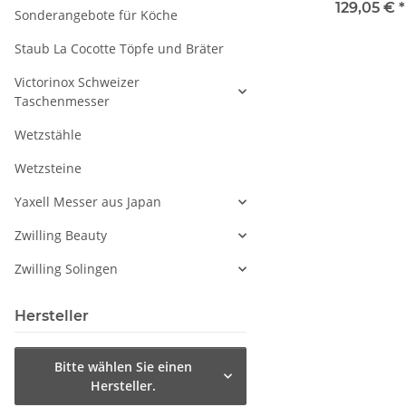
nge
Klingenlänge
Klingenlänge
Geschenkse
129,05 €
*
Sonderangebote für Köche
Staub La Cocotte Töpfe und Bräter
Victorinox Schweizer
Taschenmesser
Wetzstähle
Wetzsteine
Yaxell Messer aus Japan
Zwilling Beauty
Zwilling Solingen
Hersteller
Bitte wählen Sie einen
Hersteller.