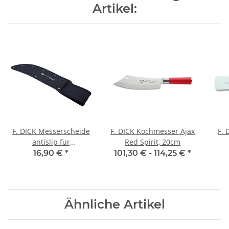
Artikel:
F. DICK Messerscheide
F. DICK Kochmesser Ajax
F. 
antislip für
Red Spirit, 20cm
Zerlegemesser Hektor,
16,90 €
*
101,30 € -
114,25 €
*
Red Spirit
Ähnliche Artikel