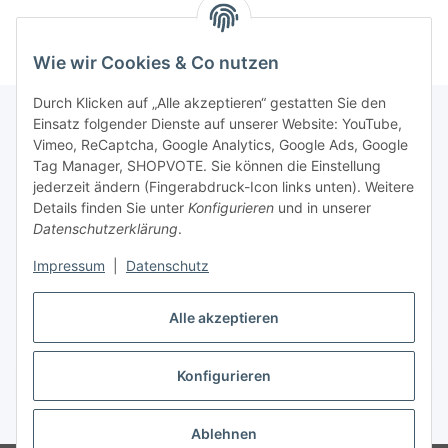
Wie wir Cookies & Co nutzen
Durch Klicken auf „Alle akzeptieren“ gestatten Sie den
Einsatz folgender Dienste auf unserer Website: YouTube,
Vimeo, ReCaptcha, Google Analytics, Google Ads, Google
Newsletter Abonnieren
Tag Manager, SHOPVOTE. Sie können die Einstellung
jederzeit ändern (Fingerabdruck-Icon links unten). Weitere
Bitte senden Sie mir entsprechend Ihrer
Details finden Sie unter
Konfigurieren
und in unserer
Datenschutzerklärung
regelmäßig und jederzeit widerruflich
Datenschutzerklärung
.
Informationen zu Ihrem Produktsortiment per E-Mail zu.
Impressum
|
Datenschutz
Abonnieren
Alle akzeptieren
Newsletter Abonnieren
Konfigurieren
Vertrag widerrufen
* Alle Preise inkl. gesetzlicher USt., zzgl.
Versand
Ablehnen