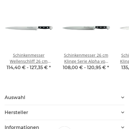
Schinkenmesser
Schinkenmesser 26 cm
Sch
Wellenschliff 26 cm
Klinge Serie Alpha von
Klin
Serie Alpha von Güde
Güde
114,40 € -
127,35 €
*
108,00 € -
120,95 €
*
135
Auswahl
Hersteller
Informationen