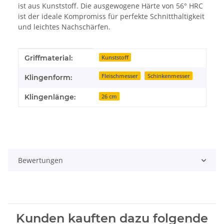
ist aus Kunststoff. Die ausgewogene Härte von 56° HRC
ist der ideale Kompromiss für perfekte Schnitthaltigkeit
und leichtes Nachschärfen.
Produkteigenschaft
Wert
Griffmaterial:
Kunststoff
Fleischmesser
Schinkenmesser
Klingenform:
Klingenlänge:
26 cm
Bewertungen
Kunden kauften dazu folgende