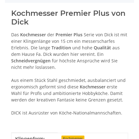
Kochmesser Premier Plus von
Dick
Das
Kochmesser
der
Premier Plus
Serie von Dick ist mit
einer Klingenlänge von 15 cm ein messerscharfes
Erlebnis. Die lange
Tradition
und hohe
Qualität
aus
dem Hause Fa. Dick wurden hier vereint. Ein
Schneidvergnügen
für höchste Ansprüche wird Sie
nicht mehr loslassen.
Aus einem Stück Stahl geschmiedet, ausbalanciert und
ergonomisch geformt sind diese
Kochmesser
erste
Wahl für Profis und ambitionierte Hobbyköche. Damit
werden der kreativen Fantasie keine Grenzen gesetzt.
DICK ist Ausrüster von Köche-Nationalmannschaften.
Produkteigenschaft
Wert
Klingenform:
Kochmesser