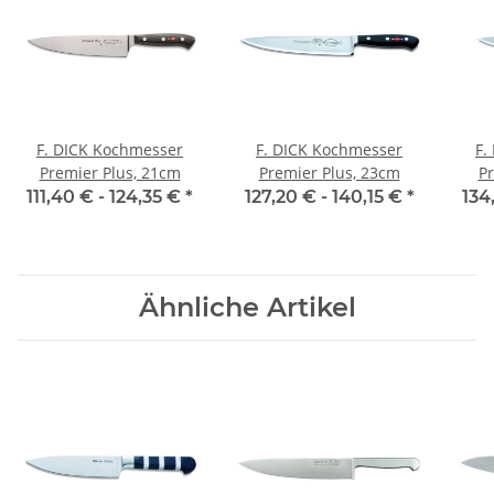
F. DICK Kochmesser
F. DICK Kochmesser
F.
r
Premier Plus, 21cm
Premier Plus, 23cm
Pr
111,40 € -
124,35 €
*
127,20 € -
140,15 €
*
134
Ähnliche Artikel