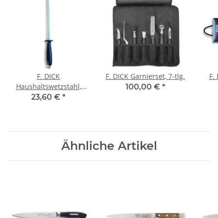
F. DICK
F. DICK Garnierset, 7-tlg.
F.
Haushaltswetzstahl,
100,00 €
*
grober Zug, 20cm
23,60 €
*
Ähnliche Artikel