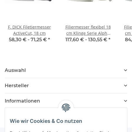
F. DICK Filetiermesser
Filiermesser flexibel 18
Fili
ActiveCut, 18 cm
cm Klinge Serie Alpha
cm 
Fasseiche von Güde
58,30 € -
71,25 €
*
117,60 € -
130,55 €
*
84
Auswahl
Hersteller
Informationen
Wie wir Cookies & Co nutzen