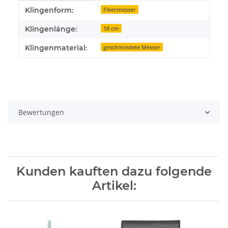
Produkteigenschaft
Wert
Klingenform:
Filiermesser
Klingenlänge:
18 cm
Klingenmaterial:
geschmiedete Messer
Bewertungen
Kunden kauften dazu folgende
Artikel: