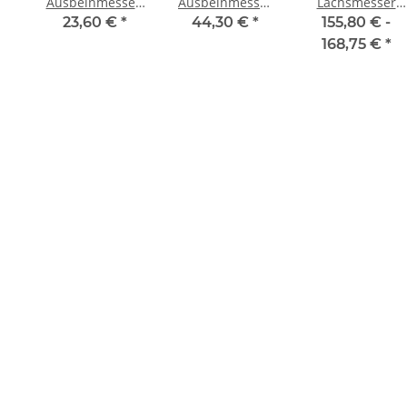
Ausbeinmesser,
Ausbeinmesser
Lachsmesser
schmal
Superior, 15cm
mit Kullenschliff
23,60 €
*
44,30 €
*
155,80 € -
ErgoGrip, 21cm
1905, 32 cm
168,75 €
*