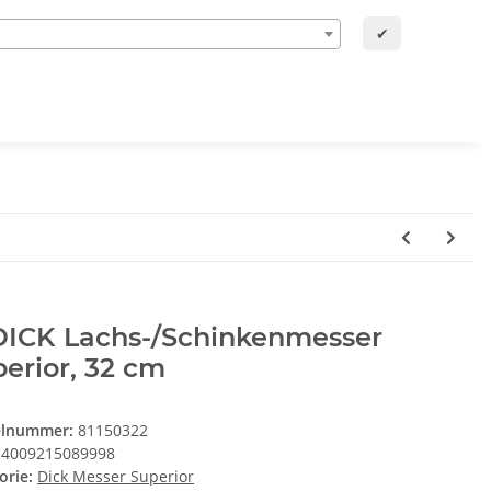
✔
 DICK Lachs-/Schinkenmesser
erior, 32 cm
elnummer:
81150322
4009215089998
orie:
Dick Messer Superior