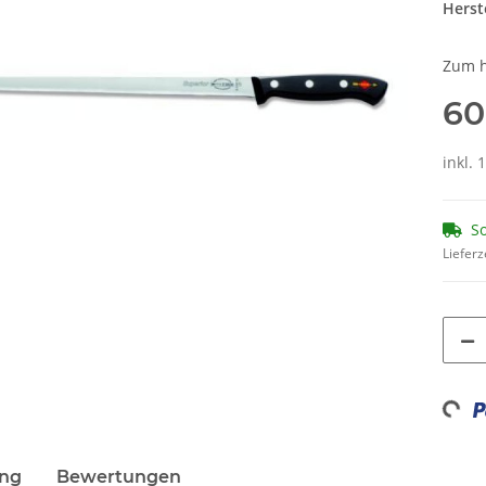
Herste
Zum h
60
inkl. 
So
Lieferz
Loadin
ung
Bewertungen