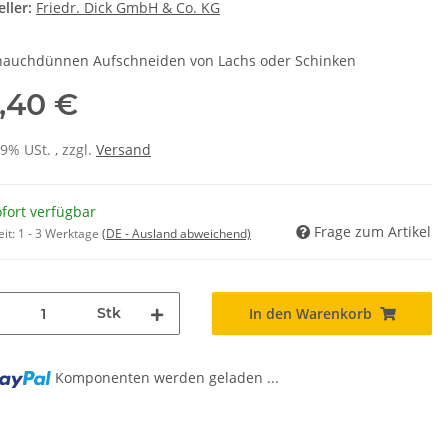
ller:
Friedr. Dick GmbH & Co. KG
auchdünnen Aufschneiden von Lachs oder Schinken
,40 €
19% USt. , zzgl.
Versand
fort verfügbar
Frage zum Artikel
eit:
1 - 3 Werktage
(DE - Ausland abweichend)
Stk
In den Warenkorb
g...
Komponenten werden geladen ...