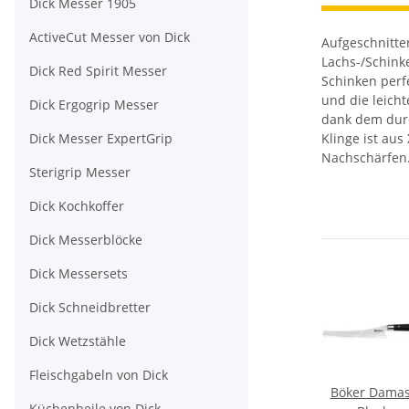
Dick Messer 1905
ActiveCut Messer von Dick
Aufgeschnitte
Lachs-/Schinke
Dick Red Spirit Messer
Schinken perfe
und die leich
Dick Ergogrip Messer
dank dem durc
Dick Messer ExpertGrip
Klinge ist aus
Nachschärfen
Sterigrip Messer
Dick Kochkoffer
Dick Messerblöcke
Dick Messersets
Dick Schneidbretter
Dick Wetzstähle
Fleischgabeln von Dick
Böker Damas
Küchenbeile von Dick