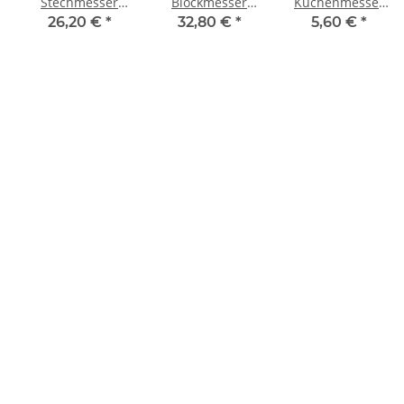
Stechmesser
Blockmesser
Küchenmesser
ErgoGrip, 21cm,
ErgoGrip, 23cm,
ProDynamic,
26,20 €
*
32,80 €
*
5,60 €
*
gelb
gelb
11cm, blau