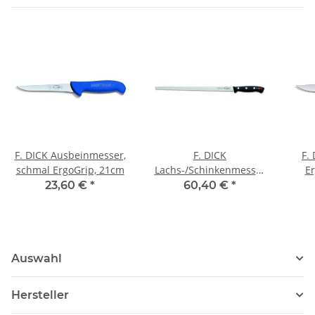
F. DICK Ausbeinmesser,
F. DICK
F.
schmal ErgoGrip, 21cm
Lachs-/Schinkenmesser
Er
Superior, 32 cm
23,60 €
*
60,40 €
*
Auswahl
Hersteller