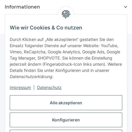
Informationen
Wie wir Cookies & Co nutzen
Durch Klicken auf „Alle akzeptieren“ gestatten Sie den
Einsatz folgender Dienste auf unserer Website: YouTube,
Vimeo, ReCaptcha, Google Analytics, Google Ads, Google
Newsletter Abonnieren
Tag Manager, SHOPVOTE. Sie können die Einstellung
jederzeit ändern (Fingerabdruck-Icon links unten). Weitere
Bitte senden Sie mir entsprechend Ihrer
Details finden Sie unter
Konfigurieren
und in unserer
Datenschutzerklärung
regelmäßig und jederzeit widerruflich
Datenschutzerklärung
.
Informationen zu Ihrem Produktsortiment per E-Mail zu.
Impressum
|
Datenschutz
Abonnieren
Alle akzeptieren
Newsletter Abonnieren
Konfigurieren
Vertrag widerrufen
* Alle Preise inkl. gesetzlicher USt., zzgl.
Versand